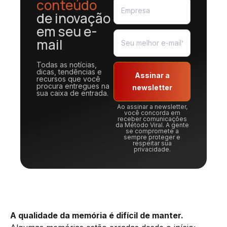
conteúdo
de inovação
em seu e-
mail
Todas as notícias,
dicas, tendências e
Assinar a
recursos que você
procura entregues na
newsletter
sua caixa de entrada.
Ao assinar a newsletter,
você concorda em
receber comunicações
da Método Viral. A gente
se compromete a
sempre proteger e
respeitar sua
privacidade.
A qualidade da memória é difícil de manter.