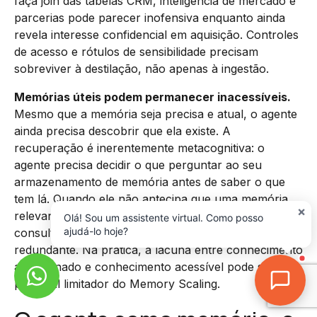
faça join das tabelas CRM, inteligência de mercado e
parcerias pode parecer inofensiva enquanto ainda
revela interesse confidencial em aquisição. Controles
de acesso e rótulos de sensibilidade precisam
sobreviver à destilação, não apenas à ingestão.
Memórias úteis podem permanecer inacessíveis.
Mesmo que a memória seja precisa e atual, o agente
ainda precisa descobrir que ela existe. A
recuperação é inerentemente metacognitiva: o
agente precisa decidir o que perguntar ao seu
armazenamento de memória antes de saber o que
tem lá. Quando ele não antecipa que uma memória
×
relevante poderia ajudar, ele nunca formula a
Olá! Sou um assistente virtual. Como posso
ajudá-lo hoje?
consulta certa e recai na exploração lenta e
redundante. Na prática, a lacuna entre conhecimento
armazenado e conhecimento acessível pode ser o
principal limitador do Memory Scaling.