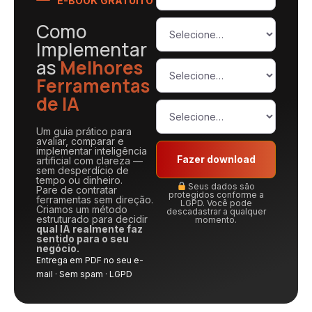
E-BOOK GRATUITO
Como
Implementar
as
Melhores
Ferramentas
de IA
Um guia prático para
avaliar, comparar e
implementar inteligência
Fazer download
artificial com clareza —
sem desperdício de
tempo ou dinheiro.
Seus dados são
Pare de contratar
protegidos conforme a
ferramentas sem direção.
LGPD. Você pode
Criamos um método
descadastrar a qualquer
estruturado para decidir
momento.
qual IA realmente faz
sentido para o seu
negócio.
Entrega em PDF no seu e-
mail · Sem spam · LGPD