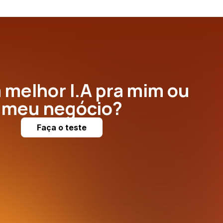
a melhor I.A pra mim ou
meu negócio?
Faça o teste