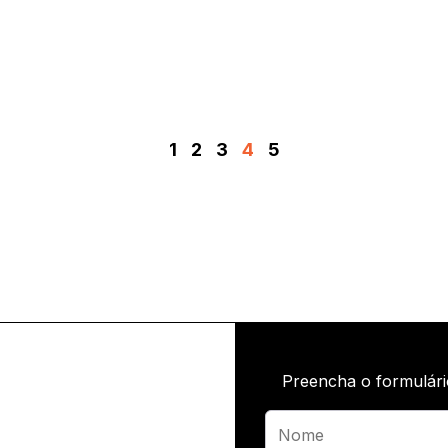
1
2
3
4
5
Preencha o formulári