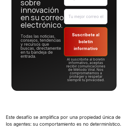
sobre
innovación
en su correo
electrónico.
Suscríbete al
Todas las noticias,
consejos, tendencias
boletín
y recursos que
buscas, directamente
informativo
en tu bandeja de
entrada.
Al suscribirte al boletín
informativo, aceptas
recibir comunicaciones
de Método Viral. Nos
comprometemos a
proteger y respetar
siempre tu privacidad.
Este desafío se amplifica por una propiedad única de
los agentes: su comportamiento es no determinístico.