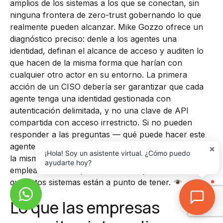
amplios de los sistemas a los que se conectan, sin
ninguna frontera de zero-trust gobernando lo que
realmente pueden alcanzar. Mike Gozzo ofrece un
diagnóstico preciso: denle a los agentes una
identidad, definan el alcance de acceso y auditen lo
que hacen de la misma forma que harían con
cualquier otro actor en su entorno. La primera
acción de un CISO debería ser garantizar que cada
agente tenga una identidad gestionada con
autenticación delimitada, y no una clave de API
compartida con acceso irrestricto. Si no pueden
responder a las preguntas — qué puede hacer este
agente, en nombre de quién y quién lo aprobó — de
×
¡Hola! Soy un asistente virtual. ¿Cómo puedo
la misma forma que responderían sobre un
ayudarte hoy?
empleado humano, no están listos para la autonomía
que estos sistemas están a punto de tener.
Lo que las empresas