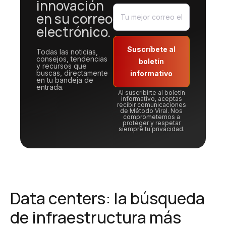
innovación
en su correo
electrónico.
Suscríbete al
Todas las noticias,
consejos, tendencias
boletín
y recursos que
buscas, directamente
informativo
en tu bandeja de
entrada.
Al suscribirte al boletín
informativo, aceptas
recibir comunicaciones
de Método Viral. Nos
comprometemos a
proteger y respetar
siempre tu privacidad.
Data centers: la búsqueda
de infraestructura más