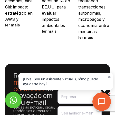
acciones, dice
datos de IA en
facilitando
Citi; impacto
EE.UU. para
transacciones
estratégico en
evaluar
autónomas,
AWS y
impactos
micropagos y
ler mais
ambientales
economía entre
ler mais
máquinas
ler mais
Receba o
×
¡Hola! Soy un asistente virtual. ¿Cómo puedo
melhor
ayudarte hoy?
conteúdo
de
inovação em
seu e-mail
Todas as notícias, dicas,
tendências e recursos
que você procura