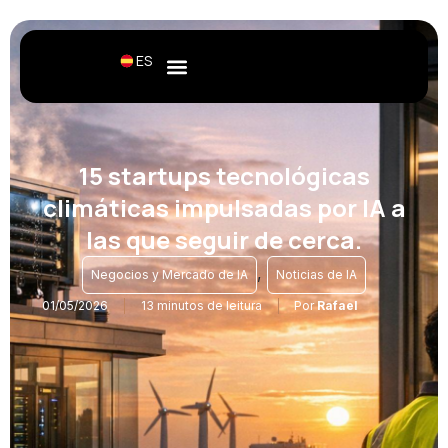
ES
15 startups tecnológicas
climáticas impulsadas por IA a
las que seguir de cerca.
,
Negocios y Mercado de IA
Noticias de IA
01/05/2026
13 minutos de leitura
Por
Rafael