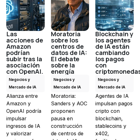
Las
Moratoria
Blockchain y
acciones de
sobre los
los agentes
Amazon
centros de
de IA están
podrían
datos de IA:
cambiando
subir tras la
El debate
los pagos
asociación
sobre la
con
con OpenAI.
energía
criptomoneda
Negocios y
Negocios y
Negocios y
Mercado de IA
Mercado de IA
Mercado de IA
Alianza entre
Moratoria:
Agentes de IA
Amazon y
Sanders y AOC
impulsan pagos
OpenAI podría
proponen
cripto con
impulsar
pausa en
blockchain,
ingresos de IA
construcción
stablecoins y
y valorizar
de centros de
x402,