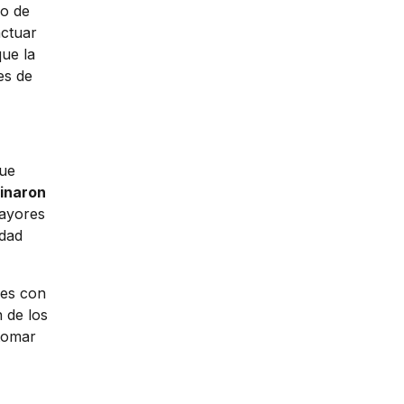
do de
actuar
que la
es de
que
minaron
mayores
idad
nes con
n de los
 tomar