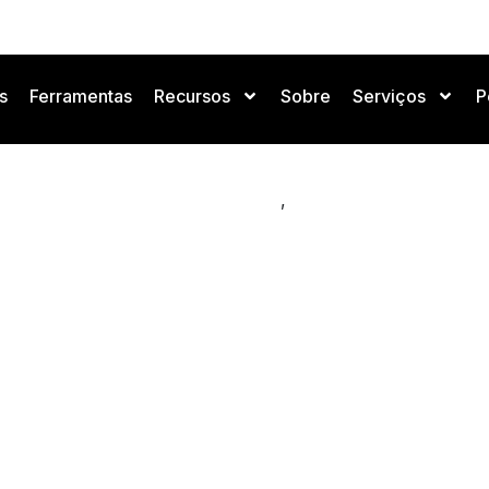
s
Ferramentas
Recursos
Sobre
Serviços
P
 11,5 millones de dólares p
tificial en viajes corporativ
,
Negocios y Mercado de IA
Noticias de IA