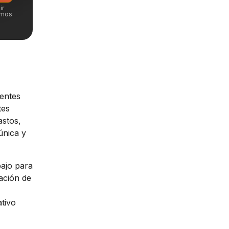
ir
emos
rentes
tes
astos,
única y
bajo para
cación de
tivo