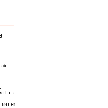
a
ba de
,
és de un
lares en