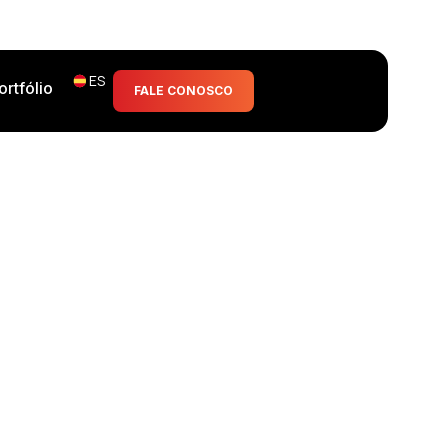
ES
ortfólio
FALE CONOSCO
ara la inteligencia
os.