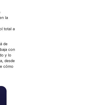
s
en la
l total a
lá de
abaja con
do y lo
sa, desde
 de cómo