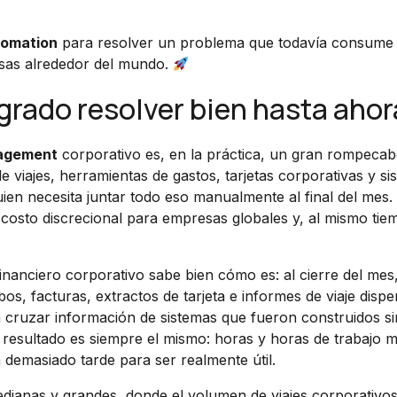
tomation
para resolver un problema que todavía consume
esas alrededor del mundo.
grado resolver bien hasta ahor
agement
corporativo es, en la práctica, un gran rompeca
 viajes, herramientas de gastos, tarjetas corporativas y si
ien necesita juntar todo eso manualmente al final del mes.
costo discrecional para empresas globales y, al mismo tie
nanciero corporativo sabe bien cómo es: al cierre del mes
s, facturas, extractos de tarjeta e informes de viaje disp
ta cruzar información de sistemas que fueron construidos si
 resultado es siempre el mismo: horas y horas de trabajo 
a demasiado tarde para ser realmente útil.
edianas y grandes, donde el volumen de viajes corporativos