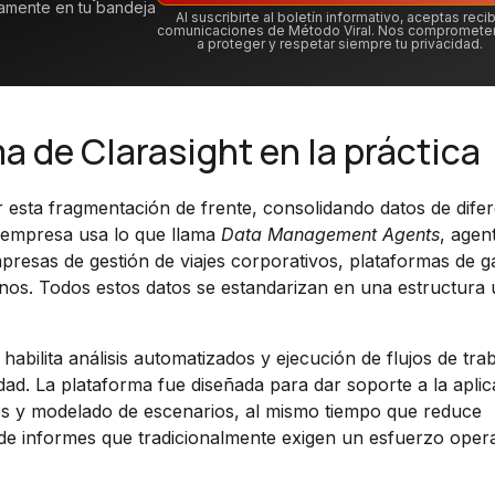
tamente en tu bandeja
Al suscribirte al boletín informativo, aceptas recib
comunicaciones de Método Viral. Nos compromet
a proteger y respetar siempre tu privacidad.
 de Clarasight en la práctica
 esta fragmentación de frente, consolidando datos de dife
a empresa usa lo que llama
Data Management Agents
, agen
presas de gestión de viajes corporativos, plataformas de g
os. Todos estos datos se estandarizan en una estructura 
abilita análisis automatizados y ejecución de flujos de tra
idad. La plataforma fue diseñada para dar soporte a la apli
es y modelado de escenarios, al mismo tiempo que reduce
e informes que tradicionalmente exigen un esfuerzo opera