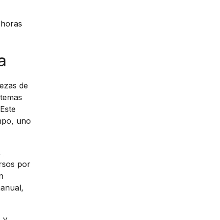
 horas
a
bezas de
stemas
 Este
mpo, uno
,
ersos por
n
manual,
 y