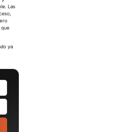
le. Las
ceso,
iero
o que
ado ya