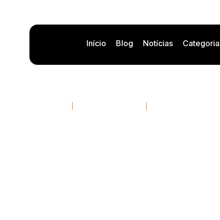
Início
Blog
Notícias
Categoria
Clarasight recauda
ar
28/04/2026
11 minutos de leitura
Por
Rafael