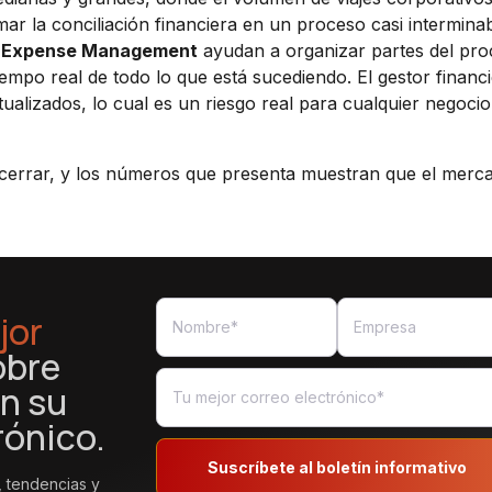
ar la conciliación financiera en un proceso casi interminab
y
Expense Management
ayudan a organizar partes del pro
empo real de todo lo que está sucediendo. El gestor financ
alizados, lo cual es un riesgo real para cualquier negoci
cerrar, y los números que presenta muestran que el merc
jor
obre
n su
rónico.
Suscríbete al boletín informativo
, tendencias y