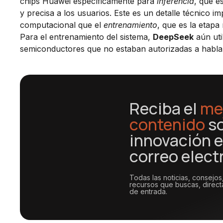
chips Huawei específicamente para
inferencia
, que e
y precisa a los usuarios. Este es un detalle técnico 
computacional que el
entrenamiento
, que es la etap
Para el entrenamiento del sistema,
DeepSeek
aún uti
semiconductores que no estaban autorizadas a habla
Reciba el
me
contenido
s
innovación e
correo elect
Todas las noticias, consejos
recursos que buscas, direc
de entrada.