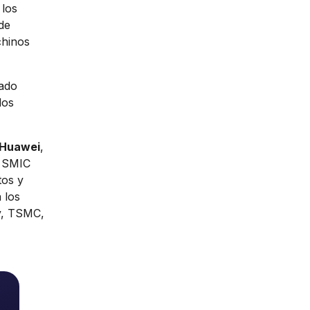
 los
de
chinos
cado
dos
Huawei
,
, SMIC
tos y
 los
y, TSMC,