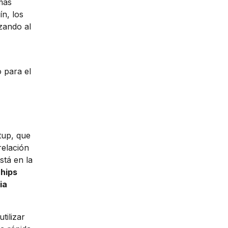
más
n, los
zando al
 para el
tup, que
relación
stá en la
hips
ia
tilizar