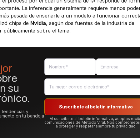
s el proceso por el cual un sistema de IA responde de form
importante. La inferencia generalmente requiere menos pode
a más pesada de enseñarle a un modelo a funcionar correc
lizó chips de
Nvidia
, según dos fuentes de la industria de
r públicamente sobre el tema.
jor
obre
n su
rónico.
Suscríbete al boletín informativo
, tendencias y
tamente en tu bandeja
Al suscribirte al boletín informativo, aceptas recib
comunicaciones de Método Viral. Nos compromet
a proteger y respetar siempre tu privacidad.