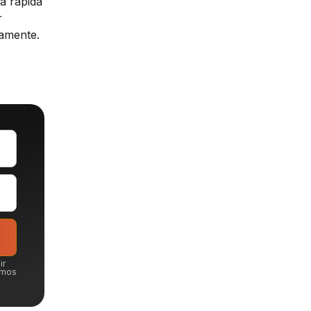
a rápida
r
tamente.
ir
emos