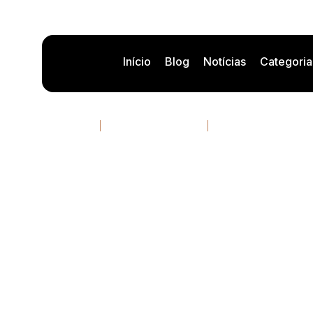
Início
Blog
Notícias
Categoria
DeepSeek y Huawei: l
12/05/2026
14 minutos de leitura
Por
Rafael