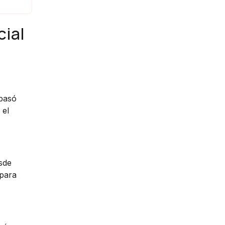
cial
pasó
 el
sde
 para