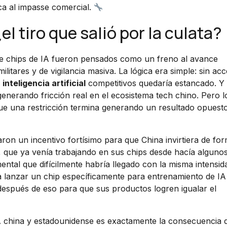
ca al impasse comercial.
l tiro que salió por la culata?
e chips de IA fueron pensados como un freno al avance
litares y de vigilancia masiva. La lógica era simple: sin acc
e
inteligencia artificial
competitivos quedaría estancado. Y
enerando fricción real en el ecosistema tech chino. Pero l
ue una restricción termina generando un resultado opuesto
earon un incentivo fortísimo para que China invirtiera de fo
, que ya venía trabajando en sus chips desde hacía alguno
tal que difícilmente habría llegado con la misma intensida
 lanzar un chip específicamente para entrenamiento de IA
spués de eso para que sus productos logren igualar el
 IA china y estadounidense es exactamente la consecuencia 