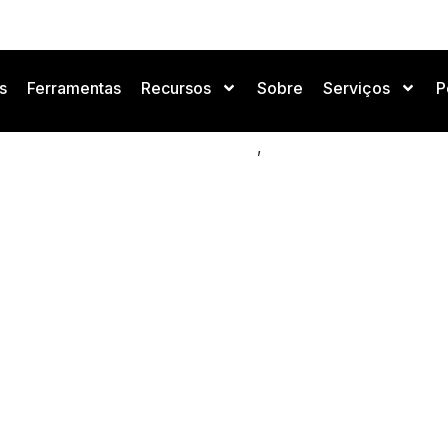
s
Ferramentas
Recursos
Sobre
Serviços
P
a IA china busca la indep
,
Negocios y Mercado de IA
Noticias de IA