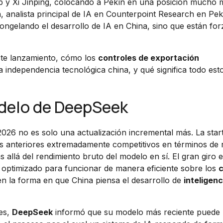
mp y Xi Jinping, colocando a Pekín en una posición mucho 
analista principal de IA en Counterpoint Research en Pekí
ngelando el desarrollo de IA en China, sino que están for
ste lanzamiento, cómo los
controles de exportación
 independencia tecnológica china, y qué significa todo esto
delo de DeepSeek
2026 no es solo una actualización incremental más. La star
s anteriores extremadamente competitivos en términos de 
allá del rendimiento bruto del modelo en sí. El gran giro e
y optimizado para funcionar de manera eficiente sobre los
c
n la forma en que China piensa el desarrollo de
inteligenc
mes,
DeepSeek
informó que su modelo más reciente puede u