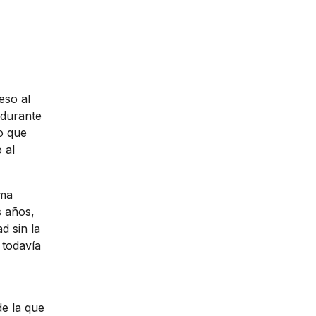
eso al
 durante
o que
 al
rma
s años,
d sin la
 todavía
de la que