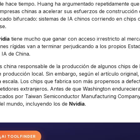
esde hace tiempo. Huang ha argumentado repetidamente que
 empresas chinas a acelerar sus esfuerzos de construcción 
rcado bifurcado: sistemas de IA chinos corriendo en chips 
se.
idia
tiene mucho que ganar con acceso irrestricto al mer
es rígidas van a terminar perjudicando a los propios Esta
e IA de China.
 china responsable de la producción de algunos chips de
producción local. Sin embargo, según el artículo original
 a escala. Los chips que fabrica son más propensos a defec
idores extranjeros. Antes de que Washington endureciera
icados por Taiwan Semiconductor Manufacturing Compan
del mundo, incluyendo los de
Nvidia
.
AI TOOL FINDER