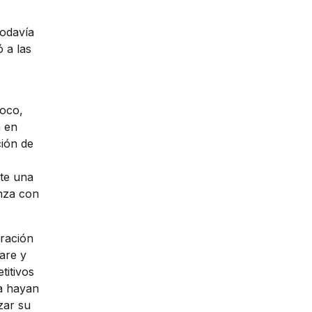
todavía
 a las
poco,
n en
ión de
nte una
anza con
ración
are y
titivos
 hayan
zar su