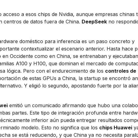
 acceso a esos chips de Nvidia, aunque empresas chinas 
 centros de datos fuera de China.
DeepSeek
no respondió
ardware doméstico para inferencia es un paso concreto y
mportante contextualizar el escenario anterior. Hasta hace 
to en Occidente como en China, se entrenaban y ejecutaba
familias A100 y H100, que dominan el mercado de computac
sa lógica. Pero con el endurecimiento de los
controles de
ortación de estas GPUs a China, la startup se encontró a
ternativo. Y eligió lo segundo, apostando fuerte por la ali
wei
emitió un comunicado afirmando que hubo una colabo
mbas partes. Este tipo de integración profunda entre hardw
técnicamente inferior aún pueda entregar resultados compe
rminado modelo. Esto no significa que los
chips Huawei
ya
recha se está reduciendo, y que China ya no necesita parali