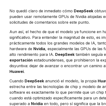
No quedó claro de inmediato cómo
DeepSeek
obtuvo
pueden usar remotamente GPUs de Nvidia alojadas en
solicitudes de comentarios sobre este punto.
Aun así, el hecho de que el modelo ya funcione en h
significativo. Para entender la magnitud de esto, es i
prácticamente todos los grandes modelos de IA, tan
hardware de
Nvidia
, especialmente las GPUs de las 
alto rendimiento para IA.
DeepSeek
también seguía e
exportación
estadounidenses, que prohibieron la exp
disyuntiva: dejar de avanzar o encontrar un camino al
Huawei
.
Cuando
DeepSeek
anunció el modelo, la propia
Hua
estrecha entre las tecnologías de chip y modelo de a
software es exactamente lo que permite que un chip 
cuando está optimizado específicamente para un dete
superado a
Nvidia
en todo, pero sí significa que la b