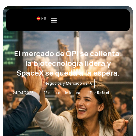
ES
El mercado de OPI se calienta:
la biotecnología lidera y
SpaceX se queda a la espera.
Negocios y Mercado de IA
24/04/2026
12 minutos de leitura
Por
Rafael