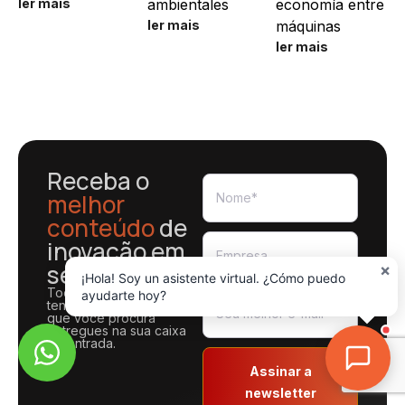
ler mais
ambientales
economía entre
ler mais
máquinas
ler mais
Receba o
melhor
conteúdo
de
inovação em
seu e-mail
×
¡Hola! Soy un asistente virtual. ¿Cómo puedo
Todas as notícias, dicas,
ayudarte hoy?
tendências e recursos
que você procura
entregues na sua caixa
de entrada.
Assinar a
newsletter