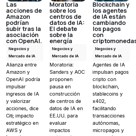
Las
Moratoria
Blockchain y
acciones de
sobre los
los agentes
Amazon
centros de
de IA están
podrían
datos de IA:
cambiando
subir tras la
El debate
los pagos
asociación
sobre la
con
con OpenAI.
energía
criptomoneda
Negocios y
Negocios y
Negocios y
Mercado de IA
Mercado de IA
Mercado de IA
Alianza entre
Moratoria:
Agentes de IA
Amazon y
Sanders y AOC
impulsan pagos
OpenAI podría
proponen
cripto con
impulsar
pausa en
blockchain,
ingresos de IA
construcción
stablecoins y
y valorizar
de centros de
x402,
acciones, dice
datos de IA en
facilitando
Citi; impacto
EE.UU. para
transacciones
estratégico en
evaluar
autónomas,
AWS y
impactos
micropagos y