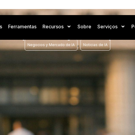
s
Ferramentas
Recursos
Sobre
Serviços
P
 y despidos: la justicia pro
,
Negocios y Mercado de IA
Noticias de IA