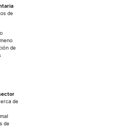
ntaria
ros de
do
nómeno
ción de
s
sector
cerca de
 mal
s de