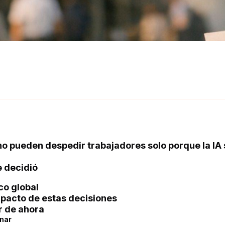
no pueden despedir trabajadores solo porque la IA 
e decidió
co global
impacto de estas decisiones
r de ahora
onar