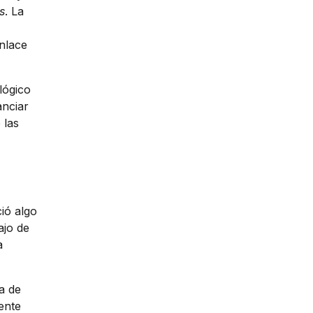
s
. La
enlace
lógico
anciar
 las
ió algo
ajo de
a
a de
ente