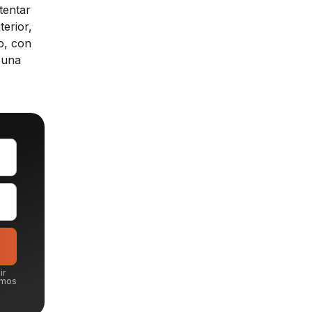
tentar
erior,
o, con
 una
ir
emos