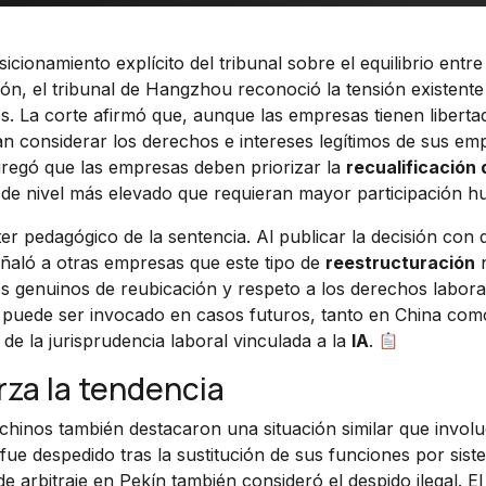
cionamiento explícito del tribunal sobre el equilibrio entre
n, el tribunal de Hangzhou reconoció la tensión existente 
s. La corte afirmó que, aunque las empresas tienen liberta
an considerar los derechos e intereses legítimos de sus em
agregó que las empresas deben priorizar la
recualificación 
 de nivel más elevado que requieran mayor participación 
er pedagógico de la sentencia. Al publicar la decisión con d
señaló a otras empresas que este tipo de
reestructuración
n
s genuinos de reubicación y respeto a los derechos labora
ue puede ser invocado en casos futuros, tanto en China com
de la jurisprudencia laboral vinculada a la
IA
.
rza la tendencia
chinos también destacaron una situación similar que invol
fue despedido tras la sustitución de sus funciones por sis
 de arbitraje en Pekín también consideró el despido ilegal. El