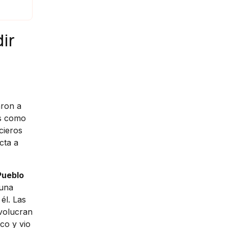
ir
ron a
es como
cieros
cta a
Pueblo
 una
él. Las
nvolucran
co y vio