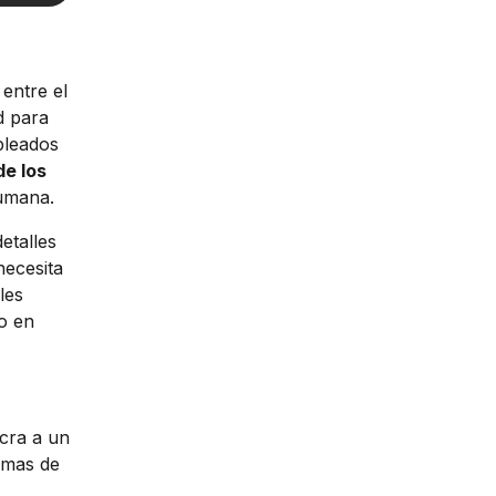
entre el
d para
pleados
de los
humana.
etalles
ecesita
les
o en
ucra a un
temas de