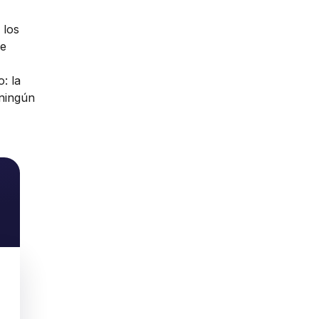
 los
de
: la
 ningún