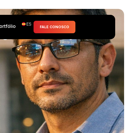
ES
ortfólio
FALE CONOSCO
tege a los trabajadores.