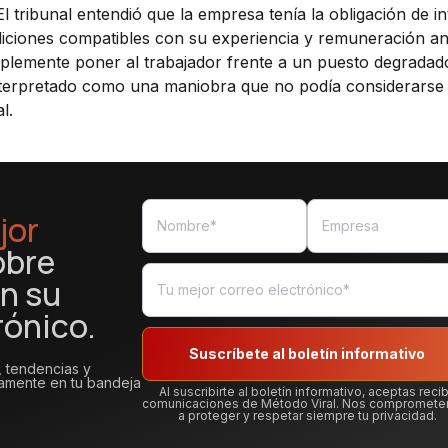
l tribunal entendió que la empresa tenía la obligación de in
iciones compatibles con su experiencia y remuneración ant
mplemente poner al trabajador frente a un puesto degradad
 interpretado como una maniobra que no podía considerarse
l.
jor
obre
n su
rónico.
Suscríbete al boletín informativo
, tendencias y
tamente en tu bandeja
Al suscribirte al boletín informativo, aceptas recib
comunicaciones de Método Viral. Nos compromet
a proteger y respetar siempre tu privacidad.