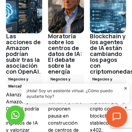
Las
Moratoria
Blockchain y
acciones de
sobre los
los agentes
Amazon
centros de
de IA están
podrían
datos de IA:
cambiando
subir tras la
El debate
los pagos
asociación
sobre la
con
con OpenAI.
energía
criptomoneda
Negocios y
Negocios y
Negocios y
Mercado de IA
Mercado de IA
Mercado de IA
×
¡Hola! Soy un asistente virtual. ¿Cómo puedo
Alianza entre
Moratoria:
Agentes de IA
ayudarte hoy?
Amazon y
Sanders y AOC
impulsan pagos
OpenAI podría
proponen
cripto con
impulsar
pausa en
blockchain,
ingresos de IA
construcción
stablecoins y
y valorizar
de centros de
x402,