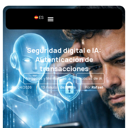
ES
Seguridad digital e IA:
Autenticación de
transacciones
,
Negocios y Mercado de IA
Noticias de IA
28/04/2026
13 minutos de leitura
Por
Rafael