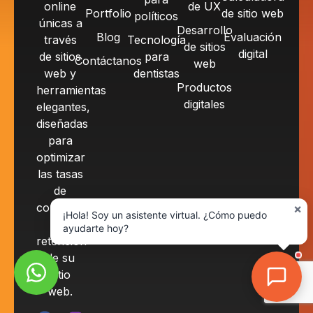
online
de UX
Portfolio
de sitio web
políticos
únicas a
Desarrollo
Blog
Evaluación
través
Tecnología
de sitios
digital
de sitios
para
Contáctanos
web
web y
dentistas
Productos
herramientas
digitales
elegantes,
diseñadas
para
optimizar
las tasas
de
conversión
×
¡Hola! Soy un asistente virtual. ¿Cómo puedo
y
ayudarte hoy?
retención
de su
sitio
web.