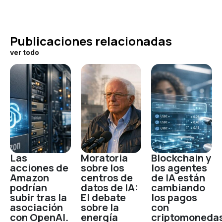
Publicaciones relacionadas
ver todo
Las
Moratoria
Blockchain y
acciones de
sobre los
los agentes
Amazon
centros de
de IA están
podrían
datos de IA:
cambiando
subir tras la
El debate
los pagos
asociación
sobre la
con
con OpenAI.
energía
criptomoneda