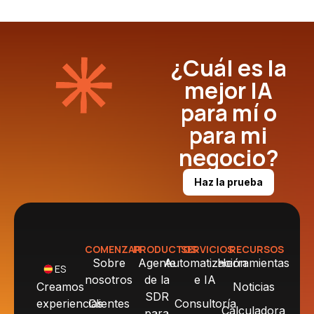
¿Cuál es la
mejor IA
para mí o
para mi
negocio?
Haz la prueba
COMENZAR
PRODUCTOS
SERVICIOS
RECURSOS
Sobre
Agente
Automatización
Herramientas
ES
nosotros
de la
e IA
Creamos
Noticias
SDR
experiencias
Clientes
Consultoría
Calculadora
para