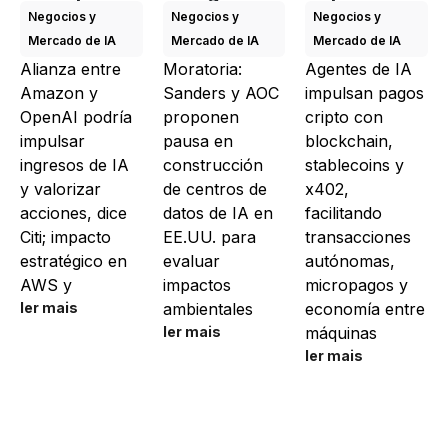
Negocios y
Negocios y
Negocios y
Mercado de IA
Mercado de IA
Mercado de IA
Alianza entre
Moratoria:
Agentes de IA
Amazon y
Sanders y AOC
impulsan pagos
OpenAI podría
proponen
cripto con
impulsar
pausa en
blockchain,
ingresos de IA
construcción
stablecoins y
y valorizar
de centros de
x402,
acciones, dice
datos de IA en
facilitando
Citi; impacto
EE.UU. para
transacciones
estratégico en
evaluar
autónomas,
AWS y
impactos
micropagos y
ler mais
ambientales
economía entre
ler mais
máquinas
ler mais