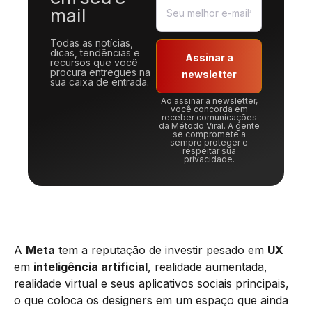
mail
Todas as notícias,
dicas, tendências e
Assinar a
recursos que você
procura entregues na
newsletter
sua caixa de entrada.
Ao assinar a newsletter,
você concorda em
receber comunicações
da Método Viral. A gente
se compromete a
sempre proteger e
respeitar sua
privacidade.
A
Meta
tem a reputação de investir pesado em
UX
em
inteligência artificial
, realidade aumentada,
realidade virtual e seus aplicativos sociais principais,
o que coloca os designers em um espaço que ainda