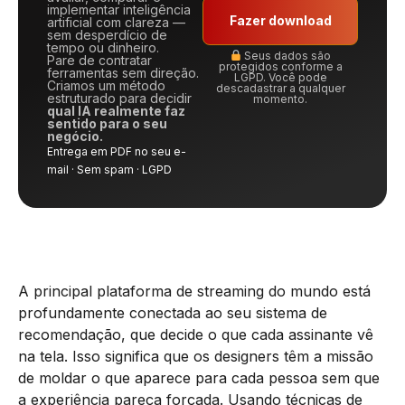
implementar inteligência
Fazer download
artificial com clareza —
sem desperdício de
tempo ou dinheiro.
Seus dados são
Pare de contratar
protegidos conforme a
ferramentas sem direção.
LGPD. Você pode
Criamos um método
descadastrar a qualquer
estruturado para decidir
momento.
qual IA realmente faz
sentido para o seu
negócio.
Entrega em PDF no seu e-
mail · Sem spam · LGPD
A principal plataforma de streaming do mundo está
profundamente conectada ao seu sistema de
recomendação, que decide o que cada assinante vê
na tela. Isso significa que os designers têm a missão
de moldar o que aparece para cada pessoa sem que
a experiência pareça forçada. Usando técnicas de