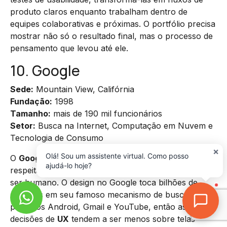
produto claros enquanto trabalham dentro de
equipes colaborativas e próximas. O portfólio precisa
mostrar não só o resultado final, mas o processo de
pensamento que levou até ele.
10. Google
Sede:
Mountain View, Califórnia
Fundação:
1998
Tamanho:
mais de 190 mil funcionários
Setor:
Busca na Internet, Computação em Nuvem e
Tecnologia de Consumo
×
Olá! Sou um assistente virtual. Como posso
O
Google
é, há décadas, uma das referências mais
ajudá-lo hoje?
respeitadas quando o assunto é
design
centrado no
ser humano. O design no Google toca bilhões de
usuários em seu famoso mecanismo de busca,
produtos Android, Gmail e YouTube, então as
decisões de
UX
tendem a ser menos sobre telas