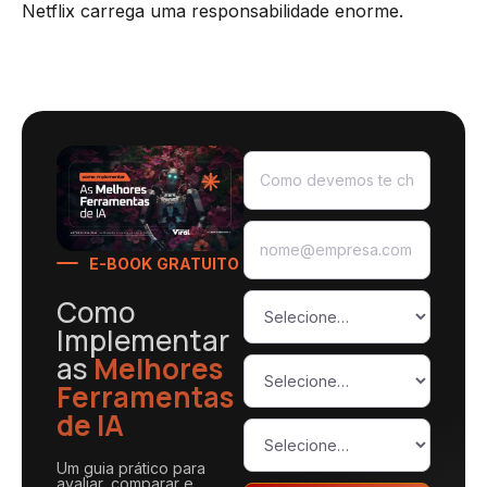
Netflix carrega uma responsabilidade enorme.
E-BOOK GRATUITO
Como
Implementar
as
Melhores
Ferramentas
de IA
Um guia prático para
avaliar, comparar e