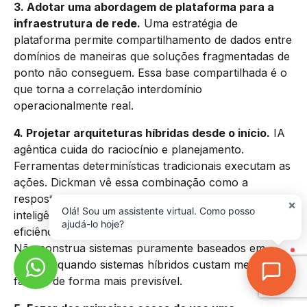
3. Adotar uma abordagem de plataforma para a
infraestrutura de rede.
Uma estratégia de
plataforma permite compartilhamento de dados entre
domínios de maneiras que soluções fragmentadas de
ponto não conseguem. Essa base compartilhada é o
que torna a correlação interdomínio
operacionalmente real.
4. Projetar arquiteturas híbridas desde o início.
IA
agêntica cuida do raciocínio e planejamento.
Ferramentas determinísticas tradicionais executam as
ações. Dickman vê essa combinação como a
resposta para a economia de tokens, entregando a
×
Olá! Sou um assistente virtual. Como posso
inteligência dos modelos de fundação com a
ajudá-lo hoje?
eficiência e previsibilidade do software convencional.
Não construa sistemas puramente baseados em
agentes quando sistemas híbridos custam menos e
falham de forma mais previsível.