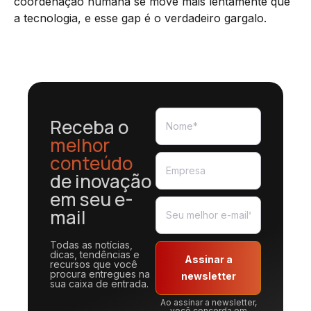
coordenação humana se move mais lentamente que
a tecnologia, e esse gap é o verdadeiro gargalo.
Receba o
melhor
conteúdo
de inovação
em seu e-
mail
Todas as notícias,
dicas, tendências e
Assinar a
recursos que você
procura entregues na
newsletter
sua caixa de entrada.
Ao assinar a newsletter,
você concorda em