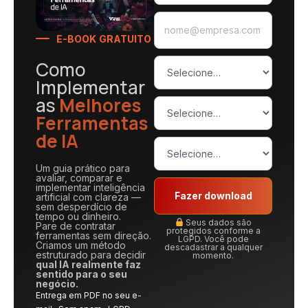
E-BOOK GRATUITO
Como
Implementar
as
Melhores
Ferramentas
de IA
Um guia prático para
avaliar, comparar e
implementar inteligência
Fazer download
artificial com clareza —
sem desperdício de
tempo ou dinheiro.
Seus dados são
Pare de contratar
protegidos conforme a
ferramentas sem direção.
LGPD. Você pode
Criamos um método
descadastrar a qualquer
estruturado para decidir
momento.
qual IA realmente faz
sentido para o seu
negócio.
Entrega em PDF no seu e-