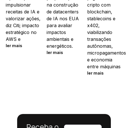
impulsionar
na construção
cripto com
receitas de IA e
de datacenters
blockchain,
valorizar ações,
de IA nos EUA
stablecoins e
diz Citi; impacto
para avaliar
x402,
estratégico no
impactos
viabilizando
AWS e
ambientais e
transações
ler mais
energéticos.
autônomas,
ler mais
micropagamentos
e economia
entre máquinas
ler mais
Receba o