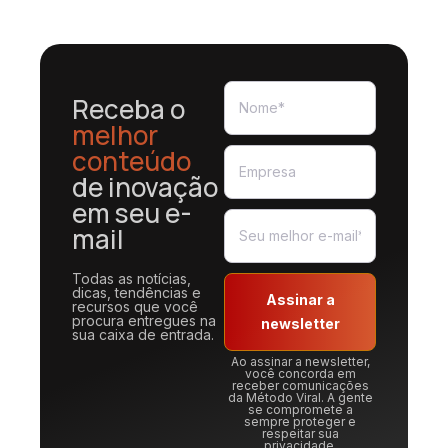
Receba o
melhor
conteúdo
de inovação
em seu e-
mail
Todas as notícias,
dicas, tendências e
Assinar a
recursos que você
procura entregues na
newsletter
sua caixa de entrada.
Ao assinar a newsletter,
você concorda em
receber comunicações
da Método Viral. A gente
se compromete a
sempre proteger e
respeitar sua
privacidade.