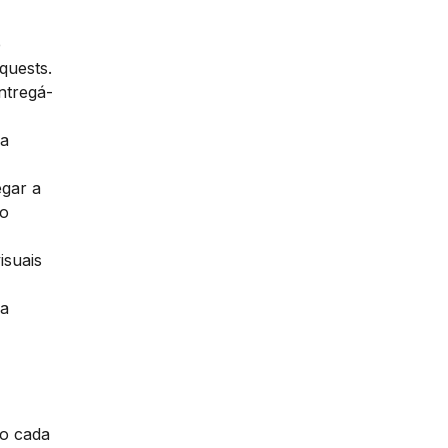
e
quests.
ntregá-
ra
egar a
 o
isuais
da
mo cada