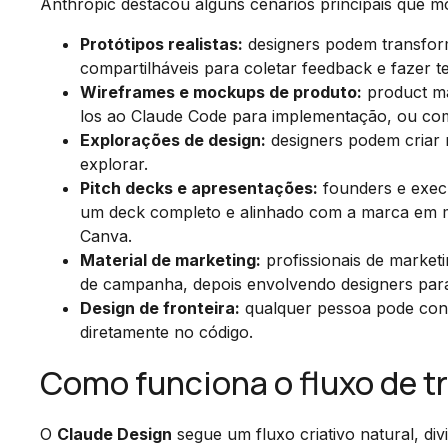
Anthropic destacou alguns cenários principais que m
Protótipos realistas:
designers podem transform
compartilháveis para coletar feedback e fazer t
Wireframes e mockups de produto:
product ma
los ao Claude Code para implementação, ou comp
Explorações de design:
designers podem criar 
explorar.
Pitch decks e apresentações:
founders e exec
um deck completo e alinhado com a marca em 
Canva.
Material de marketing:
profissionais de marketi
de campanha, depois envolvendo designers para 
Design de fronteira:
qualquer pessoa pode const
diretamente no código.
Como funciona o fluxo de t
O
Claude Design
segue um fluxo criativo natural, di