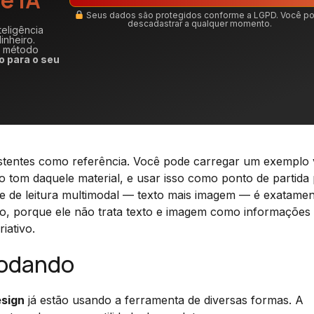
Seus dados são protegidos conforme a LGPD. Você p
descadastrar a qualquer momento.
teligência
inheiro.
m método
o para o seu
tentes como referência. Você pode carregar um exemplo v
 o tom daquele material, e usar isso como ponto de partida
de de leitura multimodal — texto mais imagem — é exatame
to, porque ele não trata texto e imagem como informações
iativo.
rodando
sign
já estão usando a ferramenta de diversas formas. A