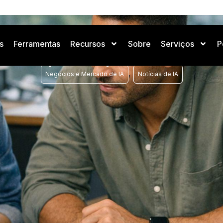
s
Ferramentas
Recursos
Sobre
Serviços
P
nthropic lança ferrament
,
Negócios e Mercado de IA
Notícias de IA