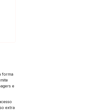
a forma
rmite
pagers e
acesso
so extra