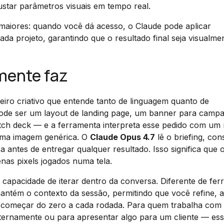
ustar parâmetros visuais em tempo real.
 maiores: quando você dá acesso, o Claude pode aplicar
a projeto, garantindo que o resultado final seja visualme
mente faz
ro criativo que entende tanto de linguagem quanto de
pode ser um layout de landing page, um banner para camp
itch deck — e a ferramenta interpreta esse pedido com um 
 uma imagem genérica. O
Claude Opus 4.7
lê o briefing, con
eça antes de entregar qualquer resultado. Isso significa que 
nas pixels jogados numa tela.
 capacidade de iterar dentro da conversa. Diferente de fe
ntém o contexto da sessão, permitindo que você refine, a
r começar do zero a cada rodada. Para quem trabalha com
nternamente ou para apresentar algo para um cliente — ess