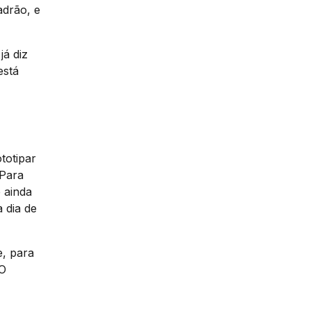
drão, e
já diz
está
totipar
 Para
 ainda
 dia de
e, para
 O