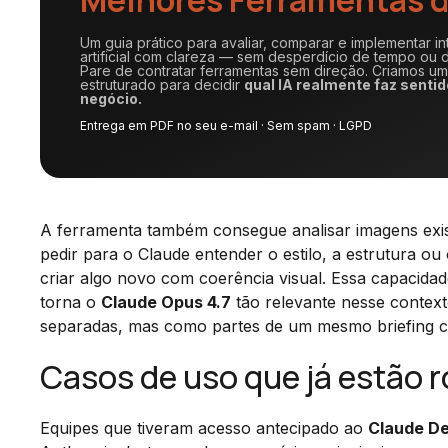
Um guia prático para avaliar, comparar e implementar in
artificial com clareza — sem desperdício de tempo ou d
Pare de contratar ferramentas sem direção. Criamos u
estruturado para decidir
qual IA realmente faz sentid
negócio.
Entrega em PDF no seu e-mail · Sem spam · LGPD
A ferramenta também consegue analisar imagens exis
pedir para o Claude entender o estilo, a estrutura ou
criar algo novo com coerência visual. Essa capacida
torna o
Claude Opus 4.7
tão relevante nesse contex
separadas, mas como partes de um mesmo briefing cr
Casos de uso que já estão 
Equipes que tiveram acesso antecipado ao
Claude De