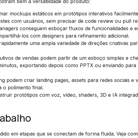
ostram bem a versatilidade do produto:
ar mockups estáticos em protótipos interativos facilment
estes com usuários, sem precisar de code review ou pull re
nagers conseguem esboçar fluxos de funcionalidades e e
artilhá-los com designers para refinamento adicional.
rapidamente uma ampla variedade de direções criativas pa
utivos de vendas podem partir de um esboço simples e ch
minutos, exportando depois como PPTX ou enviando para
ng podem criar landing pages, assets para redes sociais e v
o polimento final.
ruir protótipos com voz, vídeo, shaders, 3D e IA integra
rabalho
vidido em etapas que se conectam de forma fluida. Veja co