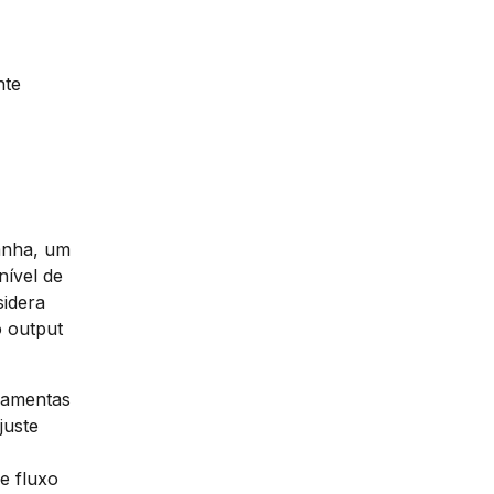
nte
anha, um
nível de
sidera
o output
rramentas
juste
e fluxo