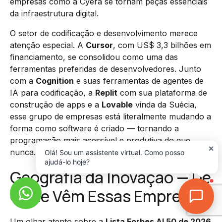
empresas como a Cyera se tornam peças essenciais
da infraestrutura digital.
O setor de codificação e desenvolvimento merece
atenção especial. A
Cursor
, com US$ 3,3 bilhões em
financiamento, se consolidou como uma das
ferramentas preferidas de desenvolvedores. Junto
com a
Cognition
e suas ferramentas de agentes de
IA para codificação, a
Replit
com sua plataforma de
construção de apps e a
Lovable
vinda da Suécia,
esse grupo de empresas está literalmente mudando a
forma como software é criado — tornando a
programação mais acessível e produtiva do que
×
nunca.
Olá! Sou um assistente virtual. Como posso
ajudá-lo hoje?
Geografia da Inovação — De
Onde Vêm Essas Empresas
Um olhar atento sobre a
Lista Forbes AI 50 de 2026