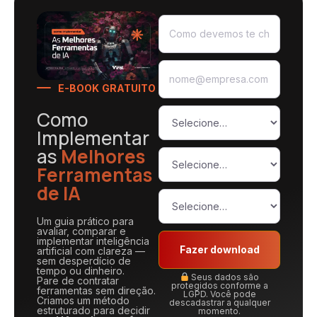
E-BOOK GRATUITO
Como
Implementar
as
Melhores
Ferramentas
de IA
Um guia prático para
avaliar, comparar e
implementar inteligência
Fazer download
artificial com clareza —
sem desperdício de
tempo ou dinheiro.
Seus dados são
Pare de contratar
protegidos conforme a
ferramentas sem direção.
LGPD. Você pode
Criamos um método
descadastrar a qualquer
estruturado para decidir
momento.