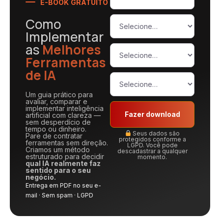
E-BOOK GRATUITO
Como
Implementar
as
Melhores
Ferramentas
de IA
Um guia prático para
avaliar, comparar e
implementar inteligência
Fazer download
artificial com clareza —
sem desperdício de
tempo ou dinheiro.
Seus dados são
Pare de contratar
protegidos conforme a
ferramentas sem direção.
LGPD. Você pode
Criamos um método
descadastrar a qualquer
estruturado para decidir
momento.
qual IA realmente faz
sentido para o seu
negócio.
Entrega em PDF no seu e-
mail · Sem spam · LGPD