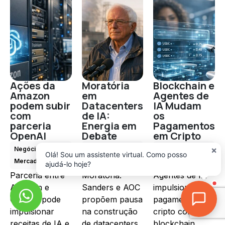
Ações da
Moratória
Blockchain e
Amazon
em
Agentes de
podem subir
Datacenters
IA Mudam
com
de IA:
os
parceria
Energia em
Pagamentos
OpenAI
Debate
em Cripto
×
Negócios e
Negócios e
Negócios e
Olá! Sou um assistente virtual. Como posso
Mercado de IA
Mercado de IA
Mercado de IA
ajudá-lo hoje?
Parceria entre
Moratória:
Agentes de IA
Amazon e
Sanders e AOC
impulsionam
OpenAI pode
propõem pausa
pagamentos
impulsionar
na construção
cripto com
receitas de IA e
de datacenters
blockchain,