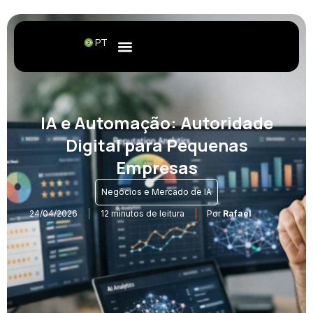
PT
IA e Automação: Autoridade
Digital para Pequenas
Empresas
Negócios e Mercado de IA
24/04/2026
12 minutos de leitura
Por
Rafael