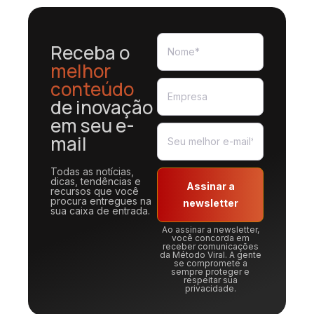
Receba o
melhor
conteúdo
de inovação
em seu e-
mail
Todas as notícias,
dicas, tendências e
Assinar a
recursos que você
procura entregues na
newsletter
sua caixa de entrada.
Ao assinar a newsletter,
você concorda em
receber comunicações
da Método Viral. A gente
se compromete a
sempre proteger e
respeitar sua
privacidade.