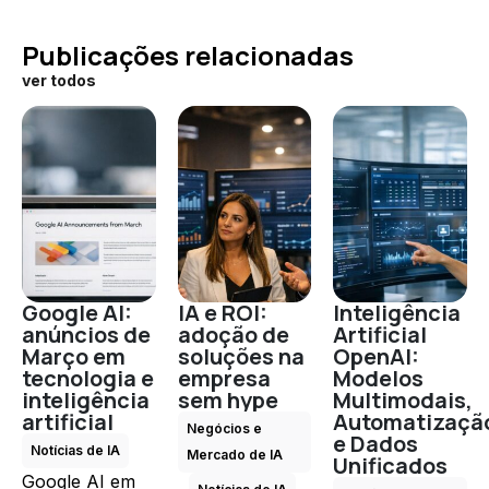
Publicações relacionadas
ver todos
Google AI:
IA e ROI:
Inteligência
anúncios de
adoção de
Artificial
Março em
soluções na
OpenAI:
tecnologia e
empresa
Modelos
inteligência
sem hype
Multimodais,
artificial
Automatizaçã
Negócios e
e Dados
Notícias de IA
Mercado de IA
Unificados
Google AI em
,