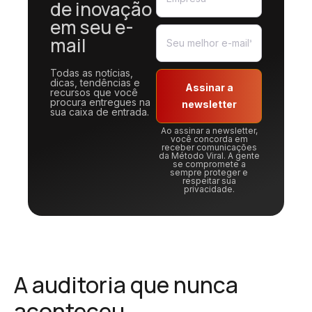
de inovação
em seu e-
mail
Todas as notícias,
dicas, tendências e
Assinar a
recursos que você
procura entregues na
newsletter
sua caixa de entrada.
Ao assinar a newsletter,
você concorda em
receber comunicações
da Método Viral. A gente
se compromete a
sempre proteger e
respeitar sua
privacidade.
A auditoria que nunca
aconteceu