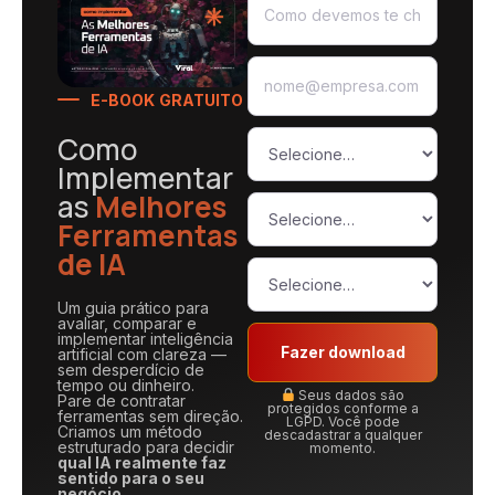
E-BOOK GRATUITO
Como
Implementar
as
Melhores
Ferramentas
de IA
Um guia prático para
avaliar, comparar e
implementar inteligência
Fazer download
artificial com clareza —
sem desperdício de
tempo ou dinheiro.
Seus dados são
Pare de contratar
protegidos conforme a
ferramentas sem direção.
LGPD. Você pode
Criamos um método
descadastrar a qualquer
estruturado para decidir
momento.
qual IA realmente faz
sentido para o seu
negócio.