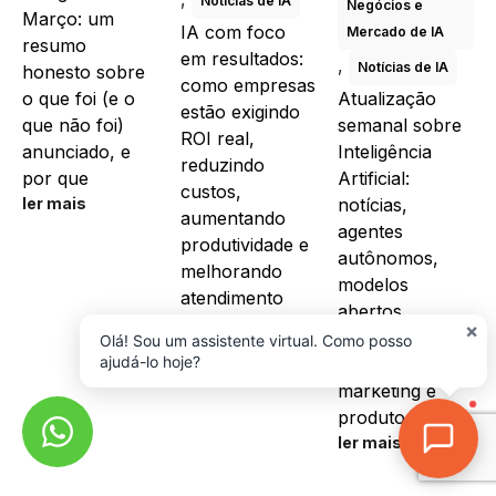
Notícias de IA
Negócios e
Março: um
IA com foco
Mercado de IA
resumo
em resultados:
,
Notícias de IA
honesto sobre
como empresas
o que foi (e o
Atualização
estão exigindo
que não foi)
semanal sobre
ROI real,
anunciado, e
Inteligência
reduzindo
por que
Artificial:
custos,
ler mais
notícias,
aumentando
agentes
produtividade e
autônomos,
melhorando
modelos
atendimento
abertos,
com soluções
×
plataformas e
Olá! Sou um assistente virtual. Como posso
ler mais
ajudá-lo hoje?
impacto em
marketing e
produto.
ler mais