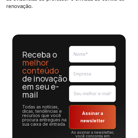
renovação.
Receba o
melhor
conteúdo
de inovação
em seu e-
mail
Todas as notícias,
dicas, tendências e
Assinar a
recursos que você
procura entregues na
newsletter
sua caixa de entrada.
Ao assinar a newsletter,
você concorda em