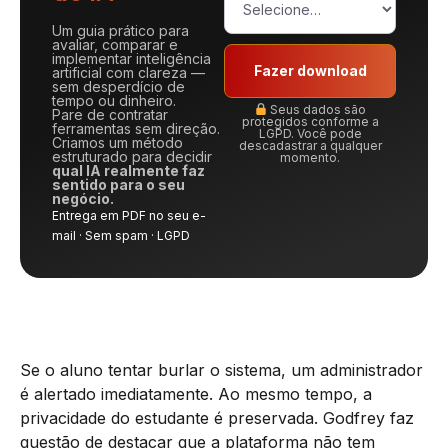
Um guia prático para
avaliar, comparar e
implementar inteligência
Fazer download
artificial com clareza —
sem desperdício de
tempo ou dinheiro.
Seus dados são
Pare de contratar
protegidos conforme a
ferramentas sem direção.
LGPD. Você pode
Criamos um método
descadastrar a qualquer
estruturado para decidir
momento.
qual IA realmente faz
sentido para o seu
negócio.
Entrega em PDF no seu e-
mail · Sem spam · LGPD
Se o aluno tentar burlar o sistema, um administrador
é alertado imediatamente. Ao mesmo tempo, a
privacidade do estudante é preservada. Godfrey faz
questão de destacar que a plataforma não tem