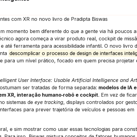
ligentes com XR no novo livro de Pradipta Biswas
m momento bem diferente do que a gente via há poucos a
écnico agora começa a virar produto real, cockpit de miss
e até ferramenta para acessibilidade infantil. O novo livro 
enta
descomplicar o processo de design de interfaces inteli
e para um nível prático, focado em quem precisa projetar e
telligent User Interface: Usable Artificial Intelligence and Arti
costumam ser tratadas de forma separada:
modelos de IA e
em XR, interação humano‑robô e cockpit
. Em vez de fica
omo sistemas de
eye tracking
, displays controlados por gest
interfaces para prever trajetória de veículos e pessoas em
ral, e sim mostrar como usar essas tecnologias para const
s
. Para isso, Biswas mistura conceitos de fatores humanos,