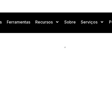
s
Ferramentas
Recursos
Sobre
Serviços
P
ligência artificial e interf
aumentada com predição de
,
Negócios e Mercado de IA
Notícias de IA