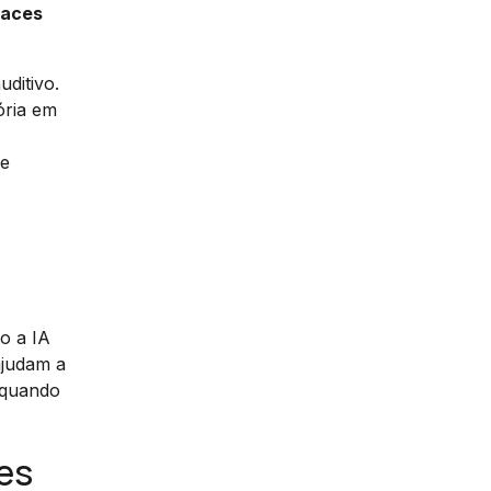
faces
uditivo.
ória em
 e
o a IA
ajudam a
e quando
es