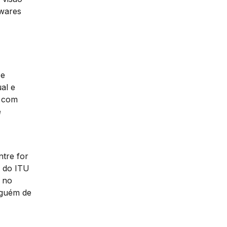
twares
e
al e
o com
e
ntre for
n do ITU
u no
lguém de