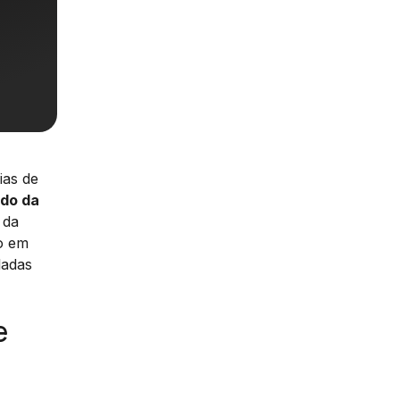
ias de
ado da
 da
o em
ladas
e