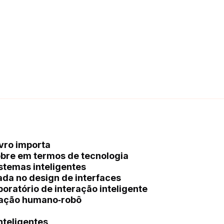
ivro importa
cobre em termos de tecnologia
stemas inteligentes
ada no design de interfaces
ratório de interação inteligente
eração humano‑robô
nteligentes