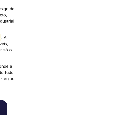
esign de
xto,
ustrial
s
. A
veis,
r só o
onde a
do tudo
uz enjoo