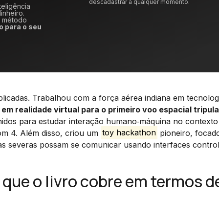
descadastrar a qualquer momento.
teligência
inheiro.
m método
o para o seu
licadas. Trabalhou com a força aérea indiana em tecnolog
 em realidade virtual para o primeiro voo espacial tripul
lhidos para estudar interação humano‑máquina no contexto
iom 4. Além disso, criou um
toy hackathon
pioneiro, focad
ias severas possam se comunicar usando interfaces contro
o que o livro cobre em termos d