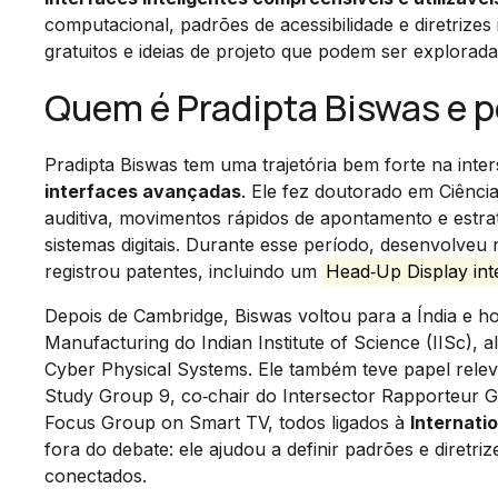
computacional, padrões de acessibilidade e diretrizes 
gratuitos e ideias de projeto que podem ser explorad
Quem é Pradipta Biswas e po
Pradipta Biswas tem uma trajetória bem forte na int
interfaces avançadas
. Ele fez doutorado em Ciênc
auditiva, movimentos rápidos de apontamento e estr
sistemas digitais. Durante esse período, desenvolve
registrou patentes, incluindo um
Head‑Up Display int
Depois de Cambridge, Biswas voltou para a Índia e h
Manufacturing do Indian Institute of Science (IISc)
Cyber Physical Systems. Ele também teve papel releva
Study Group 9, co‑chair do Intersector Rapporteur G
Focus Group on Smart TV, todos ligados à
Internati
fora do debate: ele ajudou a definir padrões e diretri
conectados.