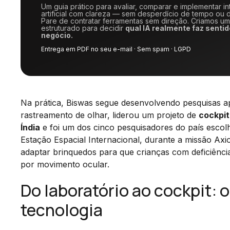
Um guia prático para avaliar, comparar e implementar in
artificial com clareza — sem desperdício de tempo ou d
Pare de contratar ferramentas sem direção. Criamos u
estruturado para decidir
qual IA realmente faz sentid
negócio.
Entrega em PDF no seu e-mail · Sem spam · LGPD
Na prática, Biswas segue desenvolvendo pesquisas ap
rastreamento de olhar, liderou um projeto de
cockpit
Índia
e foi um dos cinco pesquisadores do país esco
Estação Espacial Internacional, durante a missão Ax
adaptar brinquedos para que crianças com deficiênc
por movimento ocular.
Do laboratório ao cockpit: 
tecnologia