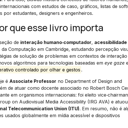
internacionais com estudos de caso, gráficos, listas de sof
as por estudantes, designers e engenheiros.
r que esse livro importa
erseção de
interação humano‑computador
,
acessibilidade
ia da Computação em Cambridge, estudando percepção visu
atégias de solução de problemas em contextos de interaçã
u novos algoritmos para tecnologias baseadas em
eye gaze
erativo controlado por olhar e gestos
.
oje é
Associate Professor
no Department of Design and
, além de atuar como docente associado no Robert Bosch Ce
nte em organismos internacionais: foi eleito vice‑chairma
roup on Audiovisual Media Accessibility (IRG AVA) e atuo
onal Telecommunication Union (ITU)
. Em resumo, não é a
zes usados globalmente em mídia acessível e dispositivos