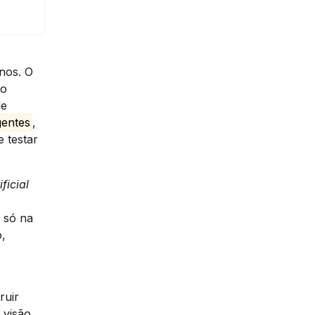
nos. O
ão
de
gentes
,
 testar
ficial
r só na
o,
ruir
 visão