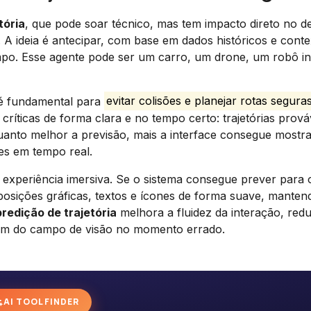
tória
, que pode soar técnico, mas tem impacto direto no d
 A ideia é antecipar, com base em dados históricos e conte
po. Esse agente pode ser um carro, um drone, um robô ind
 é fundamental para
evitar colisões e planejar rotas segura
ríticas de forma clara e no tempo certo: trajetórias prová
uanto melhor a previsão, mais a interface consegue mostra
es em tempo real.
a experiência imersiva. Se o sistema consegue prever para 
osições gráficas, textos e ícones de forma suave, manten
predição de trajetória
melhora a fluidez da interação, red
am do campo de visão no momento errado.
AI TOOL FINDER