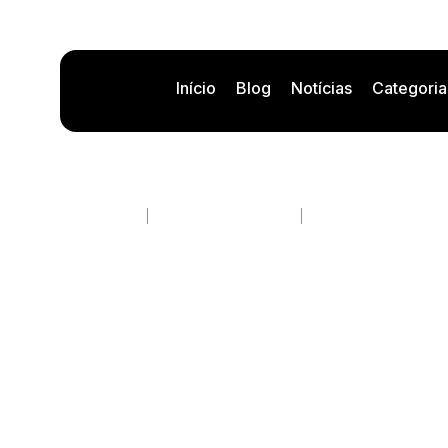
Início
Blog
Notícias
Categoria
UI/UX design, Inte
realidade 
07/05/2026
10 minutos de leitura
Por
Rafael