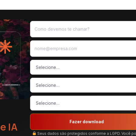
Fazer download
e IA
Seus dados são protegidos conforme a LGPD. Você p