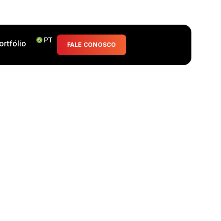
PT
ortfólio
FALE CONOSCO
aces interativas em
 trajetória