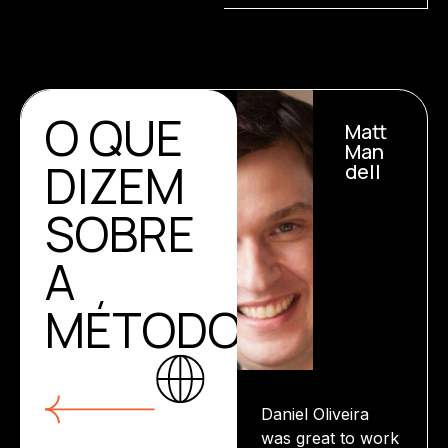
O QUE
Matt
Man
DIZEM
dell
SOBRE
A
MÉTODO
Daniel Oliveira
was great to work