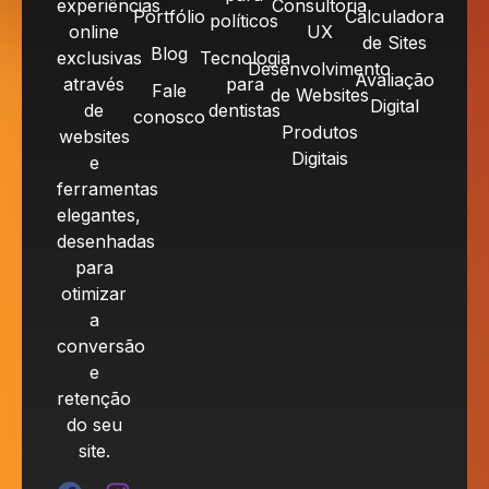
experiências
Consultoria
Portfólio
Calculadora
políticos
online
UX
de Sites
Blog
exclusivas
Tecnologia
Desenvolvimento
Avaliação
através
para
Fale
de Websites
Digital
de
dentistas
conosco
Produtos
websites
Digitais
e
ferramentas
elegantes,
desenhadas
para
otimizar
a
conversão
e
retenção
do seu
site.