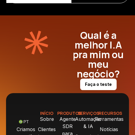
Qual é a
melhor I.A
pra mim ou
meu
negócio?
Faça o teste
INÍCIO
PRODUTOS
SERVIÇOS
RECURSOS
Sobre
Agente
Automação
Ferramentas
PT
SDR
& IA
Criamos
Clientes
Notícias
para