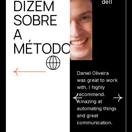
DIZEM
dell
SOBRE
A
MÉTODO
Daniel Oliveira
was great to work
with. I highly
recommend.
Amazing at
automating things
and great
communication.