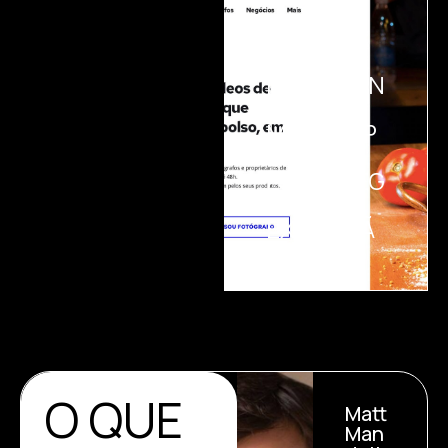
GESTÃO
DE
MARKETIN
G –
MARKETP
LACE,
ESTRATÉG
IA E
EXECUÇÃ
O
O QUE
Matt
Man