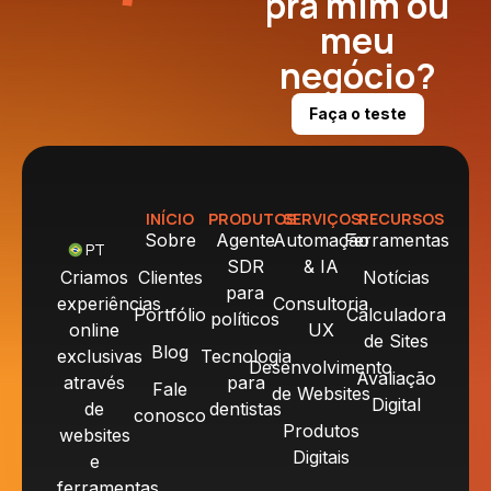
pra mim ou
meu
negócio?
Faça o teste
INÍCIO
PRODUTOS
SERVIÇOS
RECURSOS
Sobre
Agente
Automação
Ferramentas
PT
SDR
& IA
Criamos
Clientes
Notícias
para
experiências
Consultoria
Portfólio
Calculadora
políticos
online
UX
de Sites
Blog
exclusivas
Tecnologia
Desenvolvimento
Avaliação
através
para
Fale
de Websites
Digital
de
dentistas
conosco
Produtos
websites
Digitais
e
ferramentas