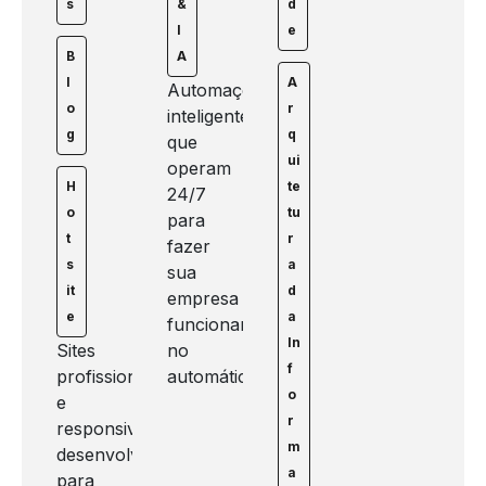
s
&
d
I
e
B
A
l
A
Automações
o
r
inteligentes
g
q
que
ui
operam
H
te
24/7
o
tu
para
t
r
fazer
s
a
sua
it
d
empresa
e
a
funcionar
In
Sites
no
f
profissionais
automático.
o
e
r
responsivos
m
desenvolvidos
a
para