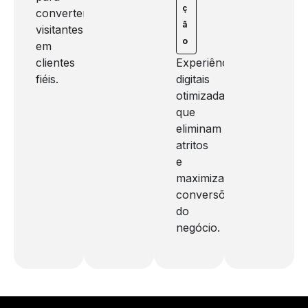
ç
converter
ã
visitantes
o
em
clientes
Experiências
fiéis.
digitais
otimizadas
que
eliminam
atritos
e
maximizam
conversões
do
negócio.