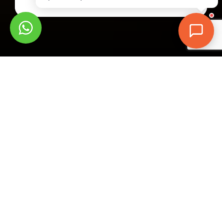
180
+
300
+
95
%
24
/7
Websites
Automações
Taxa de
Horas de
desenvolvidos
criadas
Satisfação
consultoria
Clientes