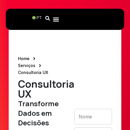
PT
Fale com
Home
um
Serviços
Consultoria UX
consultor
Consultoria
Preencha o
formulário e
UX
nossa equipe
entrará em
contato em até
Transforme
24 horas.
Dados em
Decisões