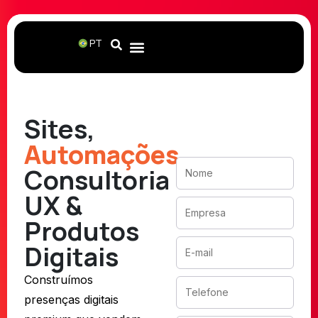
Fale com
PT
um
consultor
Preencha o
formulário e nossa
Sites,
equipe entrará em
contato em até 24
Automações
,
horas.
Consultoria
UX &
Produtos
Digitais
Construímos
presenças digitais