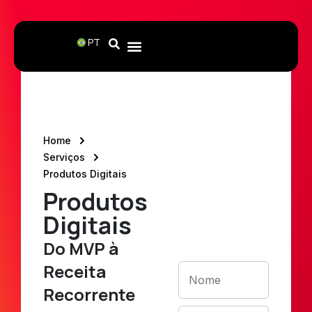
PT
Fale com
Home
um
Serviços
Produtos Digitais
consultor
Produtos
Preencha o
formulário e
Digitais
nossa equipe
entrará em
contato em até
Do MVP à
24 horas.
Receita
Recorrente