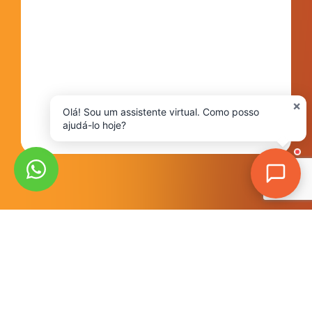
×
Olá! Sou um assistente virtual. Como posso
ajudá-lo hoje?
180
+
300
+
95
%
24
/7
Websites
Automações
Taxa de
Horas de
desenvolvidos
criadas
Satisfação
consultoria