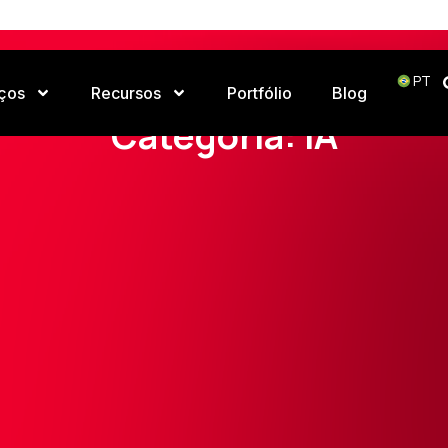
PT
ços
Recursos
Portfólio
Blog
Home
IA
Categoria: IA