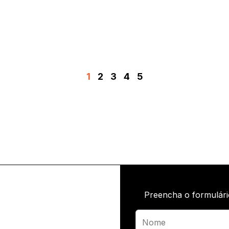
1
2
3
4
5
Preencha o formulári