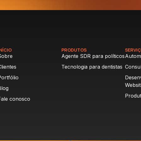
INÍCIO
PRODUTOS
SERVI
Sobre
Agente SDR para políticos
Autom
Clientes
Tecnologia para dentistas
Consul
Portfólio
Desen
Websit
Blog
Produt
Fale conosco