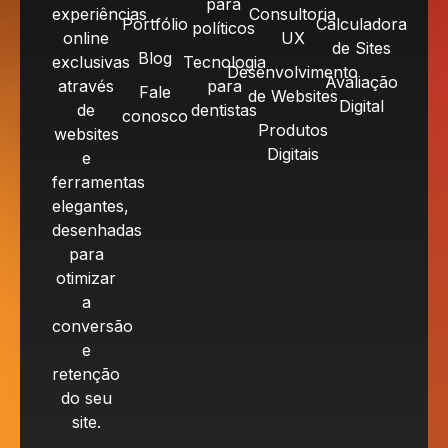
para
experiências
Consultoria
Portfólio
Calculadora
políticos
online
UX
de Sites
Blog
exclusivas
Tecnologia
Desenvolvimento
Avaliação
através
para
Fale
de Websites
Digital
de
dentistas
conosco
Produtos
websites
Digitais
e
ferramentas
elegantes,
desenhadas
para
otimizar
a
conversão
e
retenção
do seu
site.