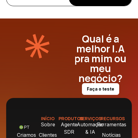
Qual é a
melhor I.A
pra mim ou
meu
negócio?
Faça o teste
INÍCIO
PRODUTOS
SERVIÇOS
RECURSOS
Sobre
Agente
Automação
Ferramentas
PT
SDR
& IA
Criamos
Clientes
Notícias