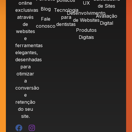
políticos
online
UX
de Sites
Blog
exclusivas
Tecnologia
Desenvolvimento
Avaliação
através
para
Fale
de Websites
Digital
de
dentistas
conosco
Produtos
websites
Digitais
e
ferramentas
elegantes,
desenhadas
para
otimizar
a
conversão
e
retenção
do seu
site.