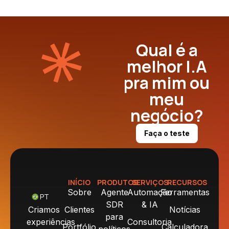
Qual é a
melhor I.A
pra mim ou
meu
negócio?
Faça o teste
INÍCIO
PRODUTOS
SERVIÇOS
RECURSOS
Sobre
Agente
Automação
Ferramentas
PT
SDR
& IA
Criamos
Clientes
Notícias
para
experiências
Consultoria
Portfólio
Calculadora