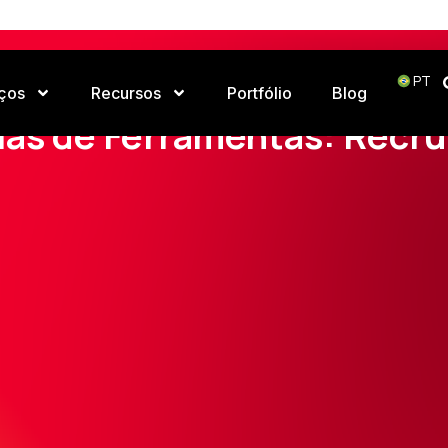
PT
ços
Recursos
Portfólio
Blog
Home
Ferramentas
Recrutamento
ias de Ferramentas: Recr