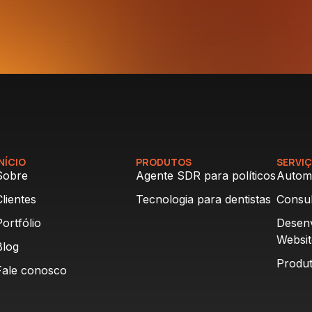
INÍCIO
PRODUTOS
SERVI
Sobre
Agente SDR para políticos
Autom
Clientes
Tecnologia para dentistas
Consul
Portfólio
Desen
Websit
Blog
Produt
Fale conosco