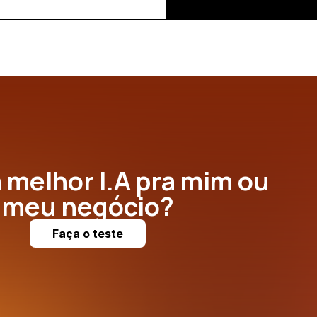
a melhor I.A pra mim ou
meu negócio?
Faça o teste