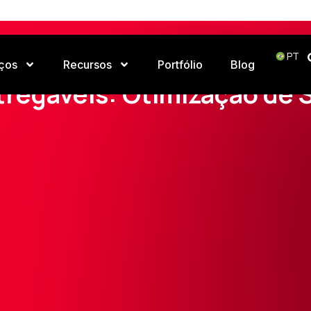
PT
ços
Recursos
Portfólio
Blog
Home
Portfólio
Otimização de SEO
tregáveis: Otimização de 