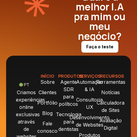
melhor I.A
pra mim ou
meu
negócio?
Faça o teste
INÍCIO
PRODUTOS
SERVIÇOS
RECURSOS
Sobre
Agente
Automação
Ferramentas
PT
SDR
& IA
Criamos
Clientes
Notícias
para
experiências
Consultoria
Portfólio
Calculadora
políticos
online
UX
de Sites
Blog
exclusivas
Tecnologia
Desenvolvimento
Avaliação
através
para
Fale
de Websites
Digital
de
dentistas
conosco
Produtos
websites