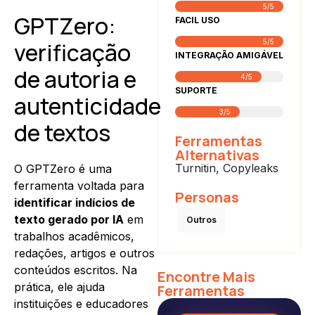
5/5
GPTZero:
FACIL USO
verificação
5/5
INTEGRAÇÃO AMIGÁVEL
de autoria e
4/5
SUPORTE
autenticidade
3/5
de textos
Ferramentas
Alternativas
Turnitin, Copyleaks
O GPTZero é uma
ferramenta voltada para
Personas
identificar indícios de
texto gerado por IA
em
Outros
trabalhos acadêmicos,
redações, artigos e outros
conteúdos escritos. Na
Encontre Mais
prática, ele ajuda
Ferramentas
instituições e educadores