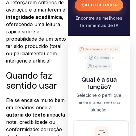
a reforçarem critérios de
AI TOOL FINDER
avaliação e a manterem a
integridade acadêmica
,
Encontre as melhores
oferecendo uma leitura
ferramentas de IA
rápida sobre a
probabilidade de um texto
ter sido produzido (total
① Selecione sua função
ou parcialmente) com
② Objetivos
inteligência artificial.
③ Experiência
Quando faz
Qual é a sua
sentido usar
função?
Selecione o perfil que
Ele se encaixa muito bem
melhor descreve sua
em cenários onde a
atuação.
autoria do texto
impacta
nota, credibilidade ou
conformidade: correção