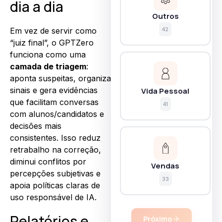
dia a dia
Outros
Em vez de servir como
42
“juiz final”, o GPTZero
funciona como uma
camada de triagem
:
aponta suspeitas, organiza
sinais e gera evidências
Vida Pessoal
que facilitam conversas
41
com alunos/candidatos e
decisões mais
consistentes. Isso reduz
retrabalho na correção,
diminui conflitos por
Vendas
percepções subjetivas e
33
apoia políticas claras de
uso responsável de IA.
Relatórios e
Próximo