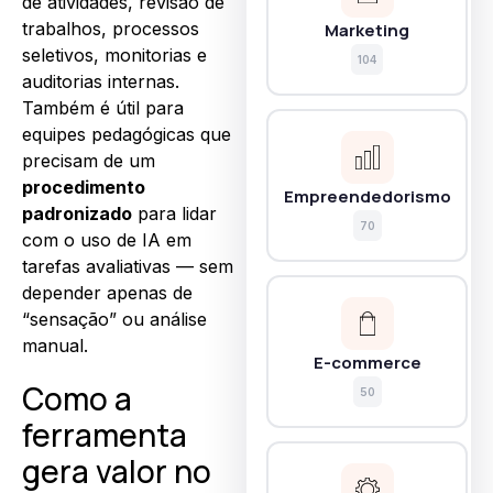
de atividades, revisão de
trabalhos, processos
Marketing
seletivos, monitorias e
104
auditorias internas.
Também é útil para
equipes pedagógicas que
precisam de um
procedimento
Empreendedorismo
padronizado
para lidar
70
com o uso de IA em
tarefas avaliativas — sem
depender apenas de
“sensação” ou análise
manual.
E-commerce
Como a
50
ferramenta
gera valor no