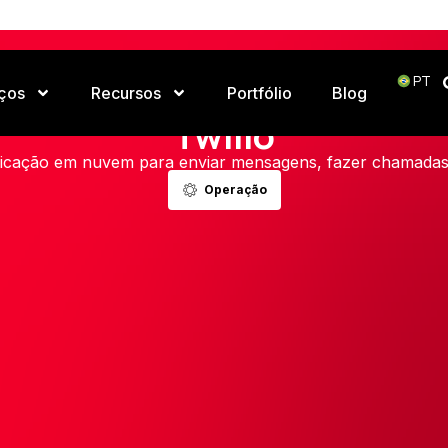
PT
ços
Recursos
Portfólio
Blog
Home
Ferramentas
Twilio
Twilio
icação em nuvem para enviar mensagens, fazer chamadas e
Operação