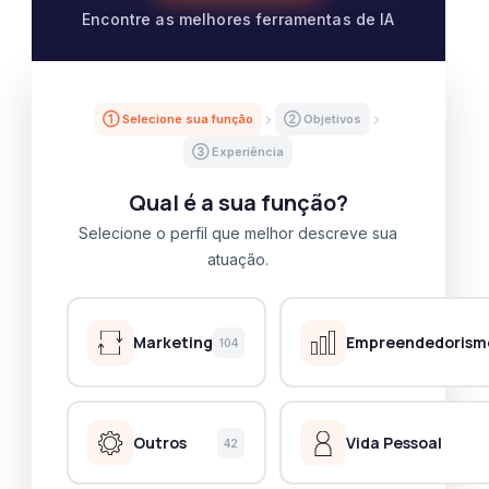
Encontre as melhores ferramentas de IA
① Selecione sua função
② Objetivos
③ Experiência
Qual é a sua função?
Selecione o perfil que melhor descreve sua
atuação.
Marketing
Empreendedorism
104
Outros
Vida Pessoal
42