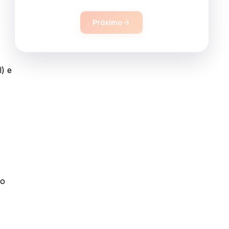
Próximo
) e
ão