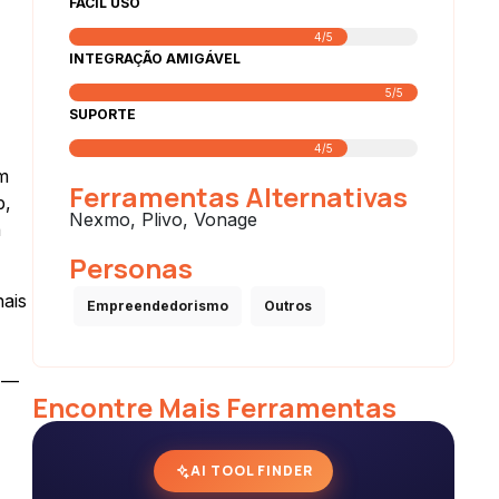
FACIL USO
4/5
INTEGRAÇÃO AMIGÁVEL
5/5
SUPORTE
4/5
m
Ferramentas Alternativas
p,
Nexmo, Plivo, Vonage
a
Personas
ais
Empreendedorismo
Outros
s —
Encontre Mais Ferramentas
AI TOOL FINDER