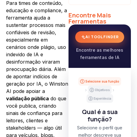
Para times de conteúdo,
educação e compliance, a
Encontre Mais
ferramenta ajuda a
Ferramentas
sustentar processos mais
confiáveis de revisão,
AI TOOL FINDER
especialmente em
cenários onde plágio, uso
Encontre as melhores
indevido de IA e
ferramentas de IA
desinformação viraram
preocupação diária. Além
de apontar indícios de
① Selecione sua função
geração por IA, o Winston
AI pode apoiar a
② Objetivos
validação pública
do que
③ Experiência
você publica, criando
Qual é a sua
sinais de confiança para
função?
leitores, clientes e
stakeholders — algo útil
Selecione o perfil que
para veículos, blogs,
melhor descreve sua