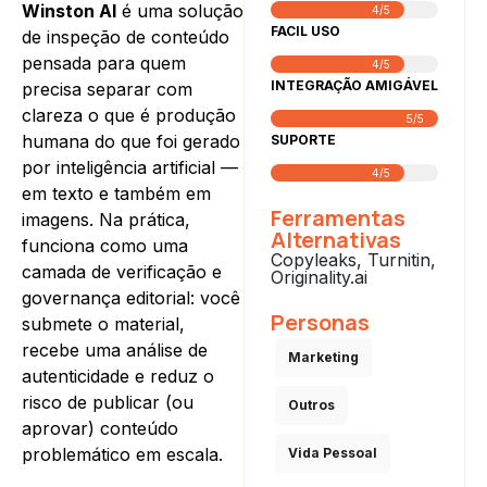
Winston AI
é uma solução
4/5
FACIL USO
de inspeção de conteúdo
pensada para quem
4/5
INTEGRAÇÃO AMIGÁVEL
precisa separar com
clareza o que é produção
5/5
humana do que foi gerado
SUPORTE
por inteligência artificial —
4/5
em texto e também em
Ferramentas
imagens. Na prática,
Alternativas
funciona como uma
Copyleaks, Turnitin,
camada de verificação e
Originality.ai
governança editorial: você
Personas
submete o material,
recebe uma análise de
Marketing
autenticidade e reduz o
risco de publicar (ou
Outros
aprovar) conteúdo
problemático em escala.
Vida Pessoal