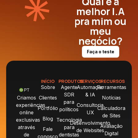
Qual é a
melhor I.A
pra mim ou
meu
negócio?
Faça o teste
INÍCIO
PRODUTOS
SERVIÇOS
RECURSOS
Sobre
Agente
Automação
Ferramentas
PT
SDR
& IA
Criamos
Clientes
Notícias
para
experiências
Consultoria
Portfólio
Calculadora
políticos
online
UX
de Sites
Blog
exclusivas
Tecnologia
Desenvolvimento
Avaliação
através
para
Fale
de Websites
Digital
de
dentistas
conosco