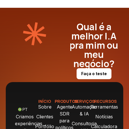
Qual é a
melhor I.A
pra mim ou
meu
negócio?
Faça o teste
INÍCIO
PRODUTOS
SERVIÇOS
RECURSOS
Sobre
Agente
Automação
Ferramentas
PT
SDR
& IA
Criamos
Clientes
Notícias
para
experiências
Consultoria
Portfólio
Calculadora
políticos