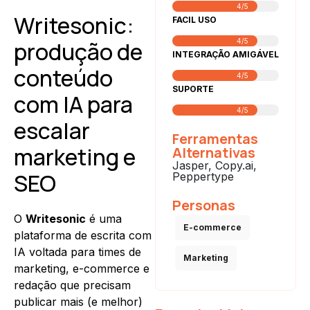
4/5
Writesonic:
FACIL USO
produção de
4/5
INTEGRAÇÃO AMIGÁVEL
conteúdo
4/5
SUPORTE
com IA para
4/5
escalar
Ferramentas
marketing e
Alternativas
Jasper, Copy.ai,
SEO
Peppertype
Personas
O
Writesonic
é uma
E-commerce
plataforma de escrita com
IA voltada para times de
Marketing
marketing, e-commerce e
redação que precisam
publicar mais (e melhor)