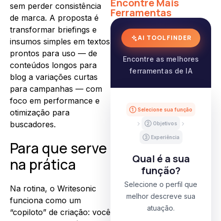
Encontre Mais
sem perder consistência
Ferramentas
de marca. A proposta é
transformar briefings e
AI TOOL FINDER
insumos simples em textos
prontos para uso — de
Encontre as melhores
conteúdos longos para
ferramentas de IA
blog a variações curtas
para campanhas — com
foco em performance e
① Selecione sua função
otimização para
buscadores.
② Objetivos
③ Experiência
Para que serve
Qual é a sua
na prática
função?
Selecione o perfil que
Na rotina, o Writesonic
melhor descreve sua
funciona como um
atuação.
“copiloto” de criação: você