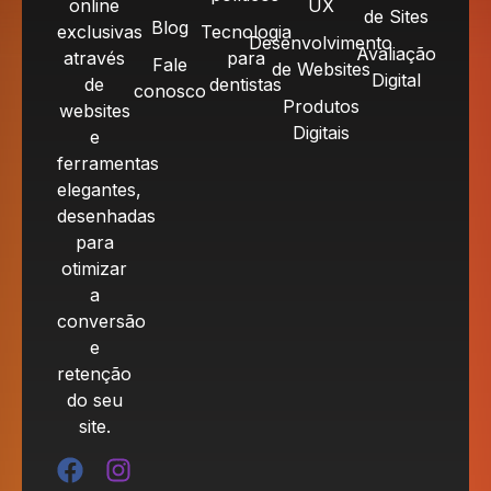
online
UX
de Sites
Blog
exclusivas
Tecnologia
Desenvolvimento
Avaliação
através
para
Fale
de Websites
Digital
de
dentistas
conosco
Produtos
websites
Digitais
e
ferramentas
elegantes,
desenhadas
para
otimizar
a
conversão
e
retenção
do seu
site.