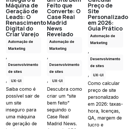
Máquina de
Feito que
Preço de
Geração de
Converte: O
Site
Leads: O
Case Real
Personalizado
Renascimento
Madrid
em 2026:
Digital do
News
Guia Prático
Criar Varejo
Revelado
Automação de
Automação de
Automação de
Marketing
Marketing
Marketing
,
,
,
Desenvolvimento
Desenvolvimento
Desenvolvimento
de sites
de sites
de sites
,
UX-UI
,
,
UX-UI
UX-UI
Como calcular
Saiba como é
Descubra como
preço de site
possível sair de
criar um “site
personalizado
um site
bem feito”
em 2026: taxas-
inseguro para
seguindo o
hora, licenças,
uma máquina
Case Real
QA, margem de
de geração de
Madrid News.
lucro e