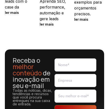
leads com o
Aprenda SEO,
exemplos para
case da
performance,
orçamentos
ler mais
automação e
precisos.
gere leads
ler mais
ler mais
Receba o
melhor
conteúdo
de
inovação em
seu e-mail
Todas as notícias, dicas,
tendências e recursos
que você procura
entregues na sua caixa
de entrada.