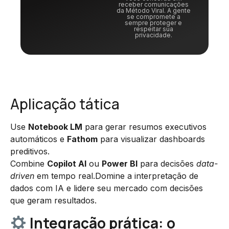
receber comunicações
da Método Viral. A gente
se compromete a
sempre proteger e
respeitar sua
privacidade.
Aplicação tática
Use
Notebook LM
para gerar resumos executivos
automáticos e
Fathom
para visualizar dashboards
preditivos.
Combine
Copilot AI
ou
Power BI
para decisões
data-
driven
em tempo real.Domine a interpretação de
dados com IA e lidere seu mercado com decisões
que geram resultados.
Integração prática: o