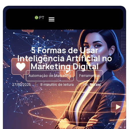
PT
5 Formas de Usar
Inteligência Artificial no
Marketing Digital
,
Automação de Marketing
Ferramentas
27/10/2025
8 minutos de leitura
Por
Rafael