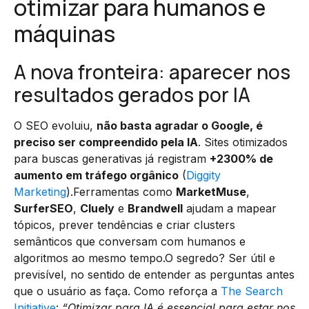
otimizar para humanos e
máquinas
A nova fronteira: aparecer nos
resultados gerados por IA
O SEO evoluiu,
não basta agradar o Google, é
preciso ser compreendido pela IA
. Sites otimizados
para buscas generativas já registram
+2300% de
aumento em tráfego orgânico
(
Diggity
Marketing
).Ferramentas como
MarketMuse
,
SurferSEO
,
Cluely
e
Brandwell
ajudam a mapear
tópicos, prever tendências e criar clusters
semânticos que conversam com humanos e
algoritmos ao mesmo tempo.O segredo? Ser útil e
previsível, no sentido de entender as perguntas antes
que o usuário as faça. Como reforça a
The Search
Initiative
:
“Otimizar para IA é essencial para estar nos