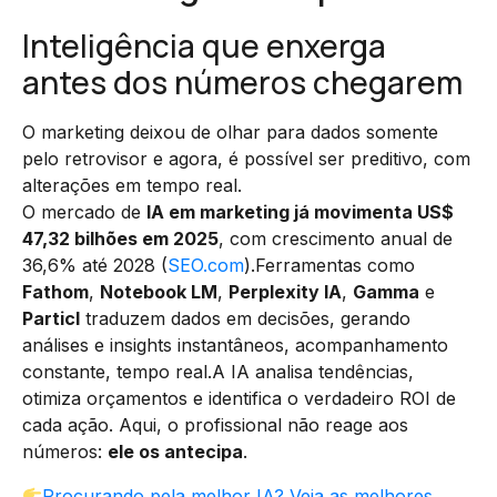
Inteligência que enxerga
antes dos números chegarem
O marketing deixou de olhar para dados somente
pelo retrovisor e agora, é possível ser preditivo, com
alterações em tempo real.
O mercado de
IA em marketing já movimenta US$
47,32 bilhões em 2025
, com crescimento anual de
36,6% até 2028 (
SEO.com
).Ferramentas como
Fathom
,
Notebook LM
,
Perplexity IA
,
Gamma
e
Particl
traduzem dados em decisões, gerando
análises e insights instantâneos, acompanhamento
constante, tempo real.A IA analisa tendências,
otimiza orçamentos e identifica o verdadeiro ROI de
cada ação. Aqui, o profissional não reage aos
números:
ele os antecipa
.
Procurando pela melhor IA? Veja as melhores