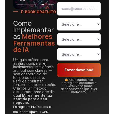
E-BOOK GRATUITO
Como
Implementar
as
Melhores
Ferramentas
de IA
Um guia prático para
avaliar, comparar e
implementar inteligência
Fazer download
artificial com clareza —
sem desperdício de
tempo ou dinheiro.
Seus dados são
Pare de contratar
protegidos conforme a
ferramentas sem direção.
LGPD. Você pode
Criamos um método
descadastrar a qualquer
estruturado para decidir
momento.
qual IA realmente faz
sentido para o seu
negócio.
Entrega em PDF no seu e-
mail · Sem spam · LGPD