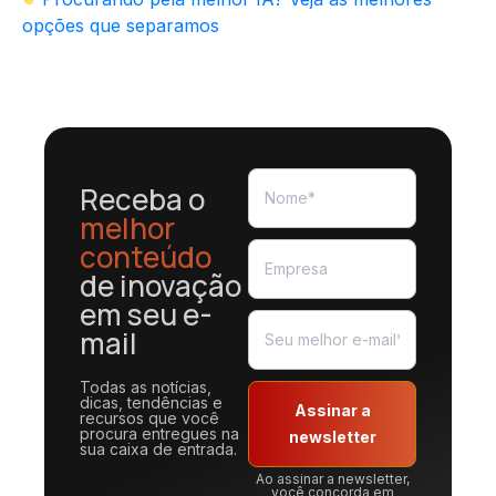
opções que separamos
Receba o
melhor
conteúdo
de inovação
em seu e-
mail
Todas as notícias,
dicas, tendências e
Assinar a
recursos que você
procura entregues na
newsletter
sua caixa de entrada.
Ao assinar a newsletter,
você concorda em