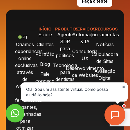
Faça o teste
INÍCIO
PRODUTOS
SERVIÇOS
RECURSOS
Sobre
Agente
Automação
Ferramentas
PT
SDR
& IA
Criamos
Clientes
Notícias
para
experiências
Consultoria
Portfólio
Calculadora
políticos
online
UX
de Sites
Blog
exclusivas
Tecnologia
Desenvolvimento
Avaliação
através
para
Fale
de Websites
Digital
de
dentistas
conosco
Produtos
websites
×
Olá! Sou um assistente virtual. Como posso
Digitais
e
ajudá-lo hoje?
ferramentas
elegantes,
desenhadas
para
otimizar