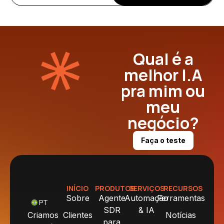
Qual é a
melhor I.A
pra mim ou
meu
negócio?
Faça o teste
INÍCIO
PRODUTOS
SERVIÇOS
RECURSOS
Sobre
Agente
Automação
Ferramentas
PT
SDR
& IA
Criamos
Clientes
Notícias
para