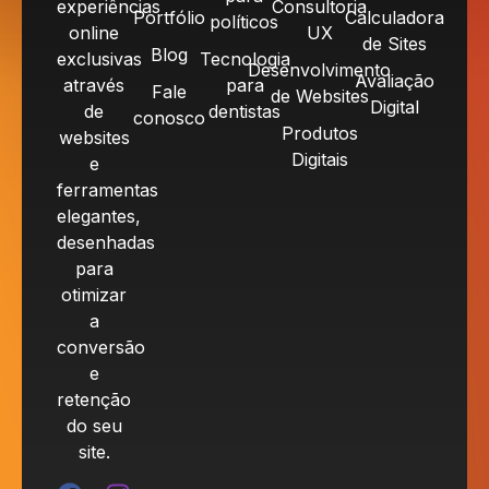
experiências
Consultoria
Portfólio
Calculadora
políticos
online
UX
de Sites
Blog
exclusivas
Tecnologia
Desenvolvimento
Avaliação
através
para
Fale
de Websites
Digital
de
dentistas
conosco
Produtos
websites
Digitais
e
ferramentas
elegantes,
desenhadas
para
otimizar
a
conversão
e
retenção
do seu
site.