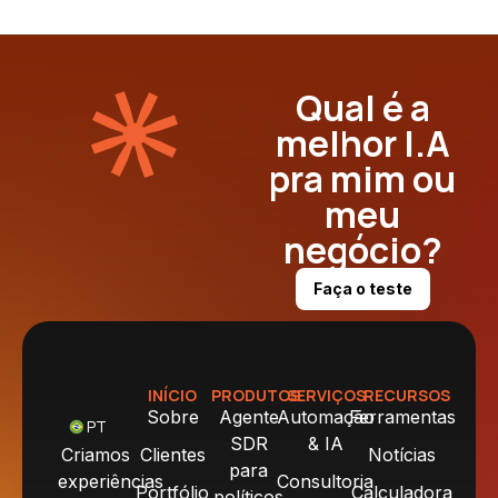
Qual é a
melhor I.A
pra mim ou
meu
negócio?
Faça o teste
INÍCIO
PRODUTOS
SERVIÇOS
RECURSOS
Sobre
Agente
Automação
Ferramentas
PT
SDR
& IA
Criamos
Clientes
Notícias
para
experiências
Consultoria
Portfólio
Calculadora
políticos