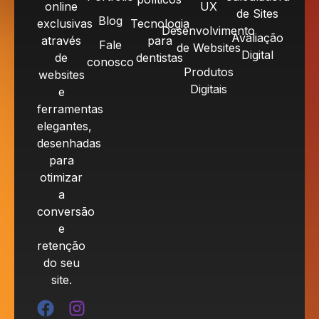
online
UX
de Sites
Blog
exclusivas
Tecnologia
Desenvolvimento
Avaliação
através
para
Fale
de Websites
Digital
de
dentistas
conosco
Produtos
websites
Digitais
e
ferramentas
elegantes,
desenhadas
para
otimizar
a
conversão
e
retenção
do seu
site.