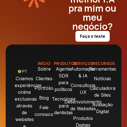
pra mim ou
meu
negócio?
Faça o teste
INÍCIO
PRODUTOS
SERVIÇOS
RECURSOS
Sobre
Agente
Automação
Ferramentas
PT
SDR
& IA
Criamos
Clientes
Notícias
para
experiências
Consultoria
Portfólio
Calculadora
políticos
online
UX
de Sites
Blog
exclusivas
Tecnologia
Desenvolvimento
Avaliação
através
para
Fale
de Websites
Digital
de
dentistas
conosco
Produtos
websites
Digitais
e