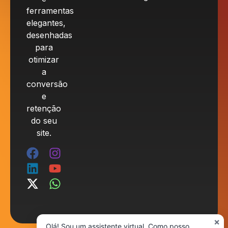
ferramentas
elegantes,
desenhadas
para
otimizar
a
conversão
e
retenção
do seu
site.
×
Olá! Sou um assistente virtual. Como posso