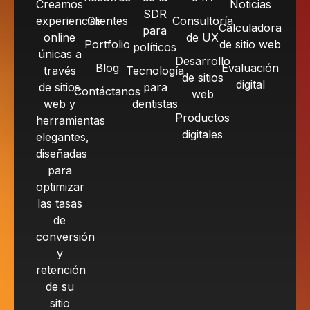
Creamos
Noticias
SDR
experiencias
Clientes
Consultoría
Calculadora
para
online
de UX
Portfolio
de sitio web
políticos
únicas a
Desarrollo
Blog
Evaluación
través
Tecnología
de sitios
digital
de sitios
para
Contáctanos
web
web y
dentistas
Productos
herramientas
digitales
elegantes,
diseñadas
para
optimizar
las tasas
de
conversión
y
retención
de su
sitio