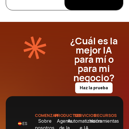
¿Cuál es la
mejor IA
para mí o
para mi
negocio?
Haz la prueba
COMENZAR
PRODUCTOS
SERVICIOS
RECURSOS
Sobre
Agente
Automatización
Herramientas
ES
nosotros
de la
e IA