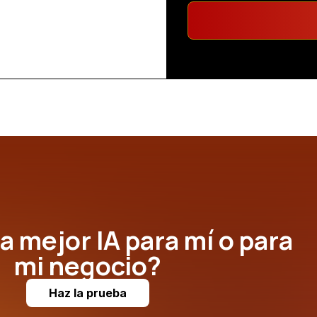
a mejor IA para mí o para
mi negocio?
Haz la prueba