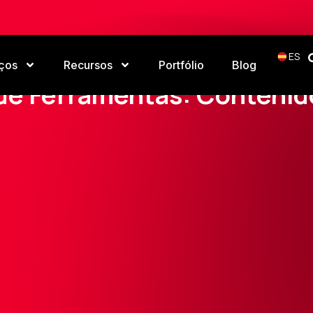
ES
ços
Recursos
Portfólio
Blog
Home
Ferramentas
Contenido y Escritura
de Ferramentas: Contenido