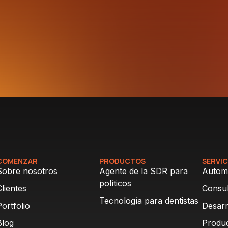
COMENZAR
PRODUCTOS
SERVIC
Sobre nosotros
Agente de la SDR para
Automa
políticos
Clientes
Consul
Tecnología para dentistas
Portfolio
Desarr
Blog
Produc