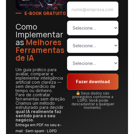
E-BOOK GRATUITO
Como
Implementar
as
Melhores
Ferramentas
de IA
Um guia prático para
avaliar, comparar e
implementar inteligência
Fazer download
artificial com clareza —
sem desperdício de
tempo ou dinheiro.
Seus dados são
Pare de contratar
protegidos conforme a
ferramentas sem direção.
LGPD. Você pode
Criamos um método
descadastrar a qualquer
estruturado para decidir
momento.
qual IA realmente faz
sentido para o seu
negócio.
Entrega em PDF no seu e-
mail · Sem spam · LGPD