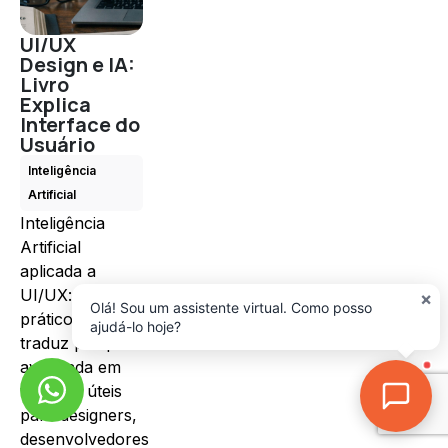
UI/UX
Design e IA:
Livro
Explica
Interface do
Usuário
Inteligência
Artificial
Inteligência
Artificial
aplicada a
UI/UX: guia
×
Olá! Sou um assistente virtual. Como posso
prático que
ajudá-lo hoje?
traduz pesquisa
avançada em
técnicas úteis
para designers,
desenvolvedores