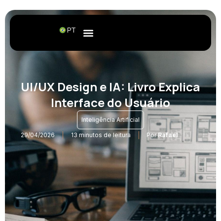
PT
UI/UX Design e IA: Livro Explica
Interface do Usuário
Inteligência Artificial
29/04/2026
13 minutos de leitura
Por
Rafael