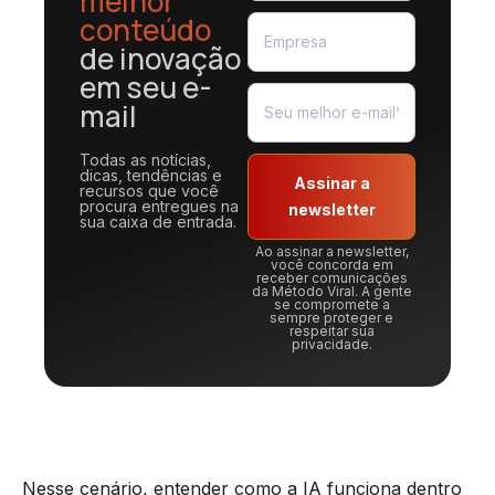
melhor
conteúdo
de inovação
em seu e-
mail
Todas as notícias,
dicas, tendências e
Assinar a
recursos que você
procura entregues na
newsletter
sua caixa de entrada.
Ao assinar a newsletter,
você concorda em
receber comunicações
da Método Viral. A gente
se compromete a
sempre proteger e
respeitar sua
privacidade.
Nesse cenário, entender como a IA funciona dentro