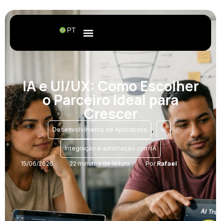
PT
IA e UI/UX: Como Escolher
o Parceiro Ideal para
Crescer
,
,
Desenvolvimento de Aplicativos
IA
Integração e automação com IA
15/06/2026
22 minutos de leitura
Por
Rafael