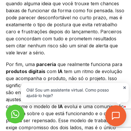
quando alguma ideia que você trouxe tem chances
baixas de funcionar da forma como foi pensada. Isso
pode parecer desconfortável no curto prazo, mas é
exatamente o tipo de postura que evita retrabalho
caro e frustrações depois do lançamento. Parceiros
que concordam com tudo e prometem resultados
sem citar nenhum risco são um sinal de alerta que
vale levar a sério.
Por fim, uma
parceria
que realmente funciona para
produtos digitais
com
IA
tem um ritmo de evolução
que acompanha o produto, não só o projeto. Isso
significa que o trabalho não termina quando as telas
×
Olá! Sou um assistente virtual. Como posso
são entregues. Significa ciclos regulares de análise,
ajudá-lo hoje?
ajustes baseados em dados de uso, revisões de fluxo
conforme o modelo de
IA
evolui e uma comunicação
contínua sobre o que está funcionando e o que
precisa ser repensado. Esse modelo de trabalho
exige compromisso dos dois lados, mas é o único