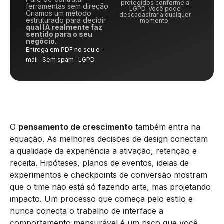
protegidos conforme a
ferramentas sem direção.
LGPD. Você pode
Criamos um método
descadastrar a qualquer
estruturado para decidir
momento.
qual IA realmente faz
sentido para o seu
negócio.
Entrega em PDF no seu e-
mail · Sem spam · LGPD
O
pensamento de crescimento
também entra na
equação. As melhores decisões de design conectam
a qualidade da experiência a ativação, retenção e
receita. Hipóteses, planos de eventos, ideias de
experimentos e checkpoints de conversão mostram
que o time não está só fazendo arte, mas projetando
impacto. Um processo que começa pelo estilo e
nunca conecta o trabalho de interface a
comportamento mensurável é um risco que você