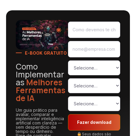
E-BOOK GRATUITO
Como
Implementar
as
Melhores
Ferramentas
de IA
Um guia prático para
avaliar, comparar e
implementar inteligência
Fazer download
artificial com clareza —
sem desperdício de
tempo ou dinheiro.
Seus dados são
Pare de contratar