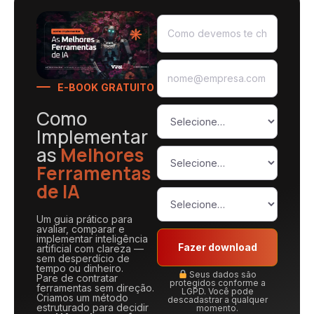
E-BOOK GRATUITO
Como
Implementar
as
Melhores
Ferramentas
de IA
Um guia prático para
avaliar, comparar e
implementar inteligência
Fazer download
artificial com clareza —
sem desperdício de
tempo ou dinheiro.
Seus dados são
Pare de contratar
protegidos conforme a
ferramentas sem direção.
LGPD. Você pode
Criamos um método
descadastrar a qualquer
estruturado para decidir
momento.