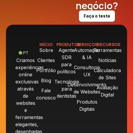
negócio?
Faça o teste
INÍCIO
PRODUTOS
SERVIÇOS
RECURSOS
Sobre
Agente
Automação
Ferramentas
PT
SDR
& IA
Criamos
Clientes
Notícias
para
experiências
Consultoria
Portfólio
Calculadora
políticos
online
UX
de Sites
Blog
exclusivas
Tecnologia
Desenvolvimento
Avaliação
através
para
Fale
de Websites
Digital
de
dentistas
conosco
Produtos
websites
Digitais
e
ferramentas
elegantes,
desenhadas