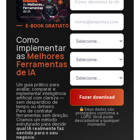
E-BOOK GRATUITO
Como
Implementar
as
Melhores
Ferramentas
de IA
Um guia prático para
avaliar, comparar e
implementar inteligência
Fazer download
artificial com clareza —
sem desperdício de
tempo ou dinheiro.
Seus dados são
Pare de contratar
protegidos conforme a
ferramentas sem direção.
LGPD. Você pode
Criamos um método
descadastrar a qualquer
estruturado para decidir
momento.
qual IA realmente faz
sentido para o seu
negócio.