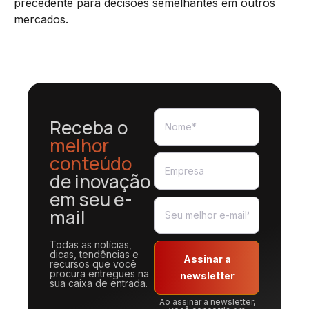
precedente para decisões semelhantes em outros
mercados.
Receba o
melhor
conteúdo
de inovação
em seu e-
mail
Todas as notícias,
dicas, tendências e
Assinar a
recursos que você
procura entregues na
newsletter
sua caixa de entrada.
Ao assinar a newsletter,