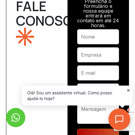
FALE
Preencha o
formulário e
nossa equipe
CONOSCO
entrará em
contato em até 24
horas.
×
Olá! Sou um assistente virtual. Como posso
ajudá-lo hoje?