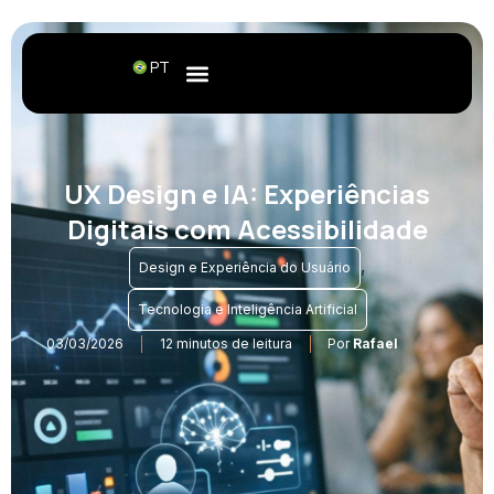
PT
UX Design e IA: Experiências
Digitais com Acessibilidade
,
Design e Experiência do Usuário
Tecnologia e Inteligência Artificial
03/03/2026
12 minutos de leitura
Por
Rafael