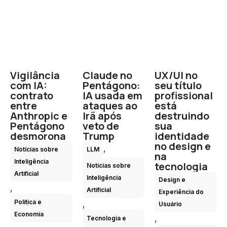
Vigilância
Claude no
UX/UI no
com IA:
Pentágono:
seu título
contrato
IA usada em
profissional
entre
ataques ao
está
Anthropic e
Irã após
destruindo
Pentágono
veto de
sua
desmorona
Trump
identidade
no design e
,
Notícias sobre
LLM
na
Inteligência
tecnologia
Notícias sobre
Artificial
Inteligência
Design e
,
Artificial
Experiência do
Política e
,
Usuário
Economia
,
Tecnologia e