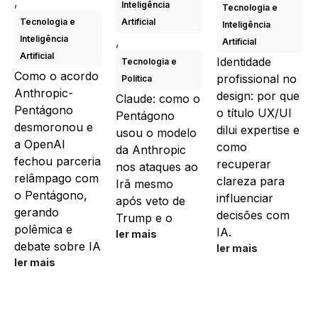
,
Inteligência
Tecnologia e
Tecnologia e
Artificial
Inteligência
Inteligência
,
Artificial
Artificial
Identidade
Tecnologia e
Como o acordo
profissional no
Política
Anthropic-
design: por que
Claude: como o
Pentágono
o título UX/UI
Pentágono
desmoronou e
dilui expertise e
usou o modelo
a OpenAI
como
da Anthropic
fechou parceria
recuperar
nos ataques ao
relâmpago com
clareza para
Irã mesmo
o Pentágono,
influenciar
após veto de
gerando
decisões com
Trump e o
polêmica e
IA.
ler mais
debate sobre IA
ler mais
ler mais