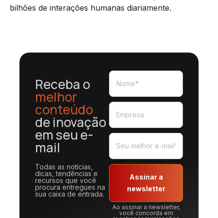
bilhões de interações humanas diariamente.
Receba o
melhor
conteúdo
de inovação
em seu e-
mail
Todas as notícias,
dicas, tendências e
Assinar a
recursos que você
procura entregues na
newsletter
sua caixa de entrada.
Ao assinar a newsletter,
você concorda em