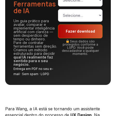
Ferramentas
de IA
Um guia prático para
avaliar, comparar e
implementar inteligência
Fazer download
artificial com clareza —
sem desperdício de
tempo ou dinheiro.
Seus dados são
Pare de contratar
protegidos conforme a
ferramentas sem direção.
LGPD. Você pode
Criamos um método
descadastrar a qualquer
estruturado para decidir
momento.
qual IA realmente faz
sentido para o seu
negócio.
Entrega em PDF no seu e-
mail · Sem spam · LGPD
Para Wang, a IA está se tornando um assistente
essencial dentro do processo de
UX Design
. Na