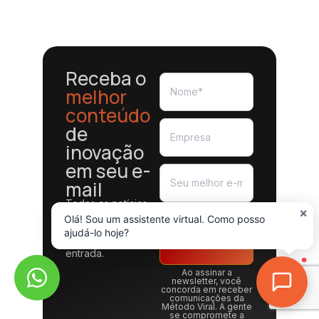
Receba o
melhor
conteúdo
de
inovação
em seu e-
mail
Todas as notícias,
×
dicas, tendências e
Olá! Sou um assistente virtual. Como posso
recursos que você
Assinar a
ajudá-lo hoje?
procura entregues
na sua caixa de
newsletter
entrada.
Ao assinar a
newsletter, você
concorda em receber
comunicações da
Método Viral. A gente
se compromete a