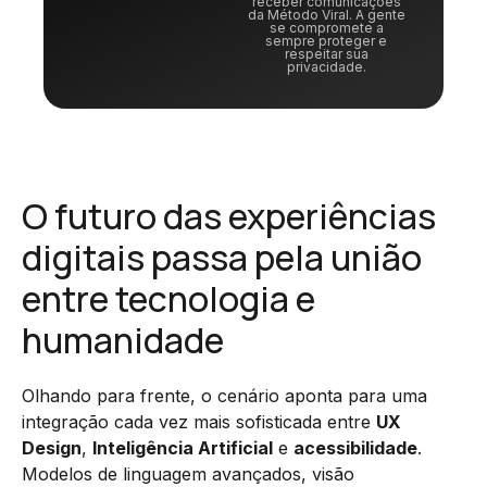
receber comunicações
da Método Viral. A gente
se compromete a
sempre proteger e
respeitar sua
privacidade.
O futuro das experiências
digitais passa pela união
entre tecnologia e
humanidade
Olhando para frente, o cenário aponta para uma
integração cada vez mais sofisticada entre
UX
Design
,
Inteligência Artificial
e
acessibilidade
.
Modelos de linguagem avançados, visão