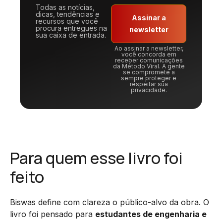
Todas as notícias,
dicas, tendências e
Assinar a
recursos que você
procura entregues na
newsletter
sua caixa de entrada.
Ao assinar a newsletter,
você concorda em
receber comunicações
da Método Viral. A gente
se compromete a
sempre proteger e
respeitar sua
privacidade.
Para quem esse livro foi
feito
Biswas define com clareza o público-alvo da obra. O
livro foi pensado para
estudantes de engenharia e