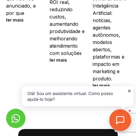
ROI real,
anunciado, e
Inteligência
reduzindo
por que
Artificial:
custos,
ler mais
notícias,
aumentando
agentes
produtividade e
autônomos,
melhorando
modelos
atendimento
abertos,
com soluções
plataformas e
ler mais
impacto em
marketing e
produto.
ler mais
×
Olá! Sou um assistente virtual. Como posso
ajudá-lo hoje?