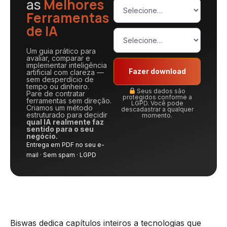
as
Melhores
Ferramentas
de IA
Um guia prático para
avaliar, comparar e
implementar inteligência
Fazer download
artificial com clareza —
sem desperdício de
tempo ou dinheiro.
Seus dados são
Pare de contratar
protegidos conforme a
ferramentas sem direção.
LGPD. Você pode
Criamos um método
descadastrar a qualquer
estruturado para decidir
momento.
qual IA realmente faz
sentido para o seu
negócio.
Entrega em PDF no seu e-
mail · Sem spam · LGPD
Biswas dedica capítulos inteiros a tecnologias que