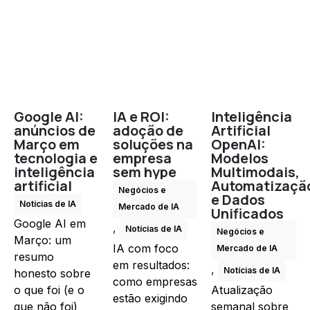
Google AI:
IA e ROI:
Inteligência
anúncios de
adoção de
Artificial
Março em
soluções na
OpenAI:
tecnologia e
empresa
Modelos
inteligência
sem hype
Multimodais,
artificial
Automatizaçã
Negócios e
e Dados
Notícias de IA
Mercado de IA
Unificados
Google AI em
,
Notícias de IA
Negócios e
Março: um
IA com foco
Mercado de IA
resumo
em resultados:
,
Notícias de IA
honesto sobre
como empresas
o que foi (e o
Atualização
estão exigindo
que não foi)
semanal sobre