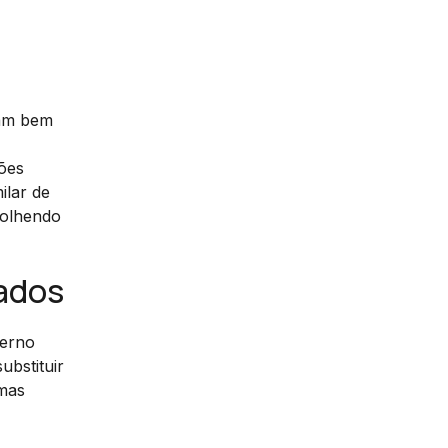
am bem
ções
ilar de
colhendo
rados
verno
ubstituir
emas