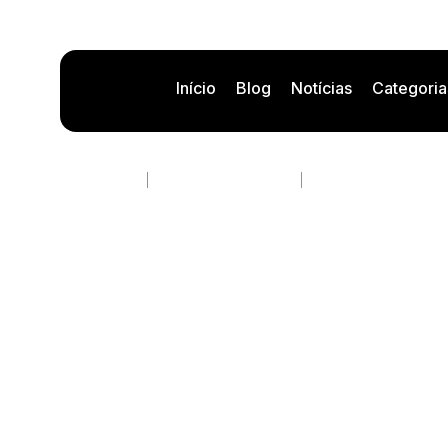
Início
Blog
Notícias
Categoria
Automação c
03/05/2026
13 minutos de leitura
Por
Rafael