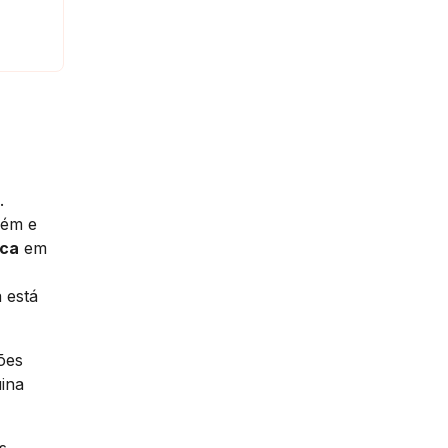
.
lém e
ica
em
 está
ões
ina