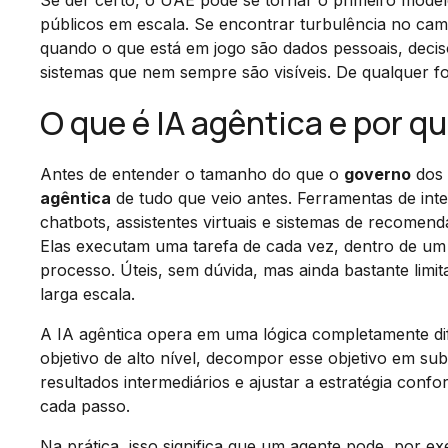
Se der certo, o UAE pode se tornar o primeiro mode
públicos em escala. Se encontrar turbulência no cam
quando o que está em jogo são dados pessoais, decis
sistemas que nem sempre são visíveis. De qualquer 
O que é IA agêntica e por q
Antes de entender o tamanho do que o
governo
dos 
agêntica
de tudo que veio antes. Ferramentas de inte
chatbots, assistentes virtuais e sistemas de recomen
Elas executam uma tarefa de cada vez, dentro de u
processo. Úteis, sem dúvida, mas ainda bastante lim
larga escala.
A IA agêntica opera em uma lógica completamente d
objetivo de alto nível, decompor esse objetivo em su
resultados intermediários e ajustar a estratégia con
cada passo.
Na prática, isso significa que um agente pode, por e