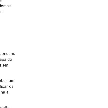
s
demais
em
spondem.
tapa do
os em
ceber um
ficar os
ana a
sultar