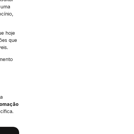
r uma
cínio,
ue hoje
sões que
eis.
amento
ra
tomação
ífica.