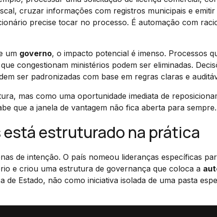
iscal, cruzar informações com registros municipais e emiti
ionário precise tocar no processo. É automação com racio
de um
governo
, o impacto potencial é imenso. Processos q
 que congestionam ministérios podem ser eliminadas. Deci
dem ser padronizadas com base em regras claras e auditáv
tura, mas como uma oportunidade imediata de reposicion
abe que a janela de vantagem não fica aberta para sempre.
está estruturado na prática
s de intenção. O país nomeou lideranças específicas pa
ério e criou uma estrutura de governança que coloca a
au
a de Estado, não como iniciativa isolada de uma pasta espec