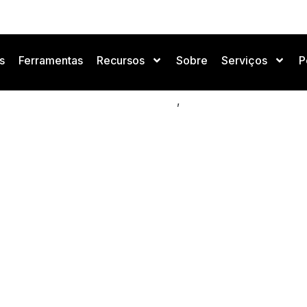
s
Ferramentas
Recursos
Sobre
Serviços
P
om IA no Governo dos Emi
,
Negócios e Mercado de IA
Notícias de IA