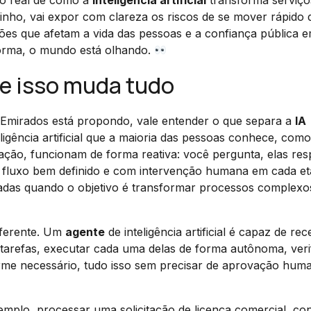
lo real de como a
inteligência artificial
transforma serviço
inho, vai expor com clareza os riscos de se mover rápido 
ões que afetam a vida das pessoas e a confiança pública 
forma, o mundo está olhando.
ue isso muda tudo
Emirados está propondo, vale entender o que separa a
IA
ligência artificial que a maioria das pessoas conhece, como
dação, funcionam de forma reativa: você pergunta, elas re
m fluxo bem definido e com intervenção humana em cada e
itadas quando o objetivo é transformar processos complex
iferente. Um
agente
de inteligência artificial é capaz de re
btarefas, executar cada uma delas de forma autônoma, veri
forme necessário, tudo isso sem precisar de aprovação hum
xemplo, processar uma solicitação de licença comercial, con