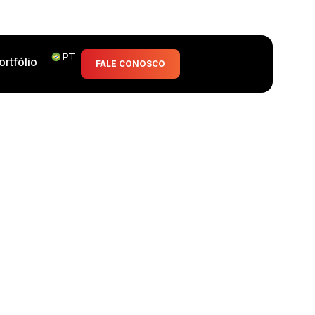
PT
ortfólio
FALE CONOSCO
rados Árabes