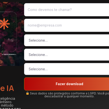
Fazer download
e IA
Seus dados são protegidos conforme a LGPD. Você p
descadastrar a qualquer momento.
teligência
inheiro.
m método
o para o seu