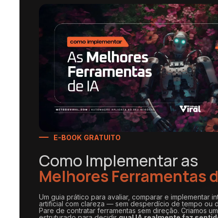
E-BOOK GRATUITO
Como Implementar as
Melhores Ferramentas d
Um guia prático para avaliar, comparar e implementar in
artificial com clareza — sem desperdício de tempo ou d
Pare de contratar ferramentas sem direção. Criamos u
estruturado para decidir
qual IA realmente faz sentid