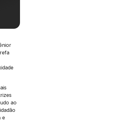
ênior
refa
xidade
ais
rizes
tudo ao
cidadão
a e