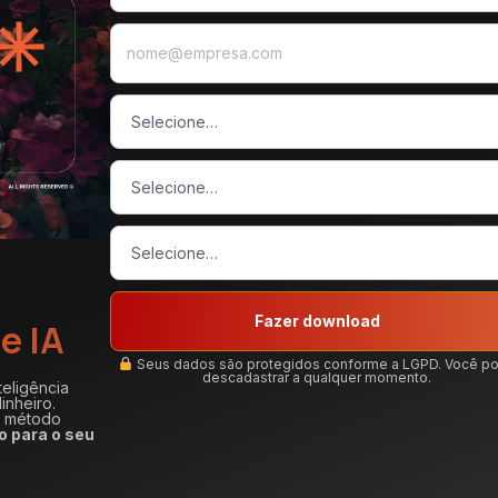
Fazer download
e IA
Seus dados são protegidos conforme a LGPD. Você p
descadastrar a qualquer momento.
teligência
inheiro.
m método
o para o seu