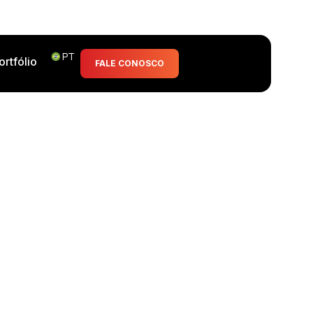
PT
ortfólio
FALE CONOSCO
vídeo por você