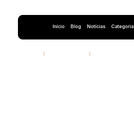
Início
Blog
Notícias
Categoria
Fika Jobs: IA
23/06/2026
12 minutos de leitura
Por
Rafael