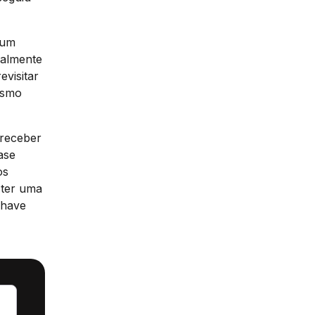
 um
ualmente
visitar
esmo
 receber
ase
os
 ter uma
chave