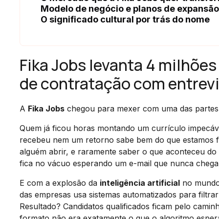
Modelo de negócio e planos de expansão
O significado cultural por trás do nome
Fika Jobs levanta 4 milhões
de contratação com entrevi
A
Fika Jobs
chegou para mexer com uma das partes mai
Quem já ficou horas montando um currículo impecáve
recebeu nem um retorno sabe bem do que estamos fal
alguém abrir, e raramente saber o que aconteceu do o
fica no vácuo esperando um e-mail que nunca chega
E com a explosão da
inteligência artificial
no mundo c
das empresas usa sistemas automatizados para filtr
Resultado? Candidatos qualificados ficam pelo caminh
formato não era exatamente o que o algoritmo esper