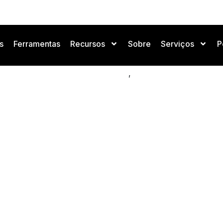
s
Ferramentas
Recursos
Sobre
Serviços
P
 entrevista candidatos em 
,
Negócios e Mercado de IA
Notícias de IA