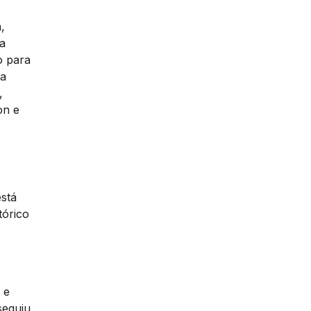
,
a
o para
ra
,
on e
está
tórico
 e
seguiu