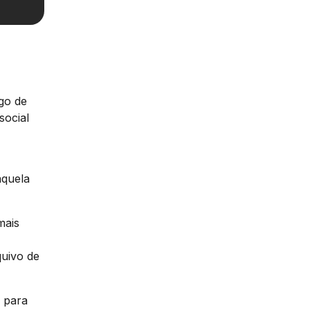
go de
social
aquela
mais
,
quivo de
o para