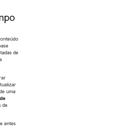
empo
 conteúdo
base
tadas de
a
rar
tualizar
 de uma
 de
s de
e antes