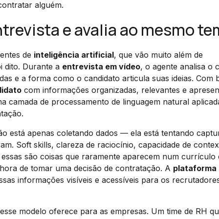
contratar alguém.
 entrevista e avalia ao mesmo t
gentes de
inteligência artificial
, que vão muito além de
i dito. Durante a
entrevista em vídeo
, o agente analisa o
das e a forma como o candidato articula suas ideias. Com 
didato
com informações organizadas, relevantes e apresen
uma camada de processamento de linguagem natural aplicad
tação.
não está apenas coletando dados — ela está tentando captu
m. Soft skills, clareza de raciocínio, capacidade de contex
: essas são coisas que raramente aparecem num currículo
 hora de tomar uma decisão de contratação. A
plataforma
sas informações visíveis e acessíveis para os recrutadore
e esse modelo oferece para as empresas. Um time de RH qu