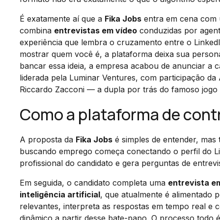
É exatamente aí que a
Fika Jobs
entra em cena com u
combina
entrevistas em vídeo
conduzidas por agen
experiência que lembra o cruzamento entre o Linked
mostrar quem você é, a plataforma deixa sua persona
bancar essa ideia, a empresa acabou de anunciar a 
liderada pela Luminar Ventures, com participação da
Riccardo Zacconi — a dupla por trás do famoso jogo
Como a plataforma de contr
A proposta da
Fika Jobs
é simples de entender, mas 
buscando emprego começa conectando o perfil do Linke
profissional do candidato e gera perguntas de entre
Em seguida, o candidato completa uma
entrevista e
inteligência artificial
, que atualmente é alimentado 
relevantes, interpreta as respostas em tempo real e
dinâmico a partir desse bate-papo. O processo todo