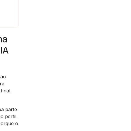
ma
IA
não
ra
final
oa parte
 perfil.
porque o