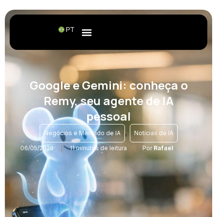
PT
Google e Gemini: conheça o
Remy, seu agente de IA
pessoal
,
Negócios e Mercado de IA
Notícias de IA
06/05/2026
11 minutos de leitura
Por
Rafael