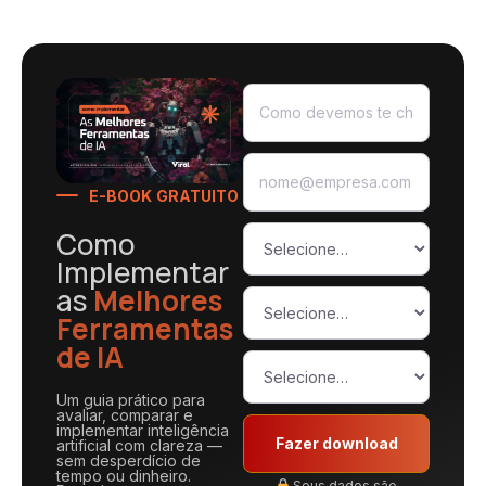
E-BOOK GRATUITO
Como
Implementar
as
Melhores
Ferramentas
de IA
Um guia prático para
avaliar, comparar e
implementar inteligência
Fazer download
artificial com clareza —
sem desperdício de
tempo ou dinheiro.
Seus dados são