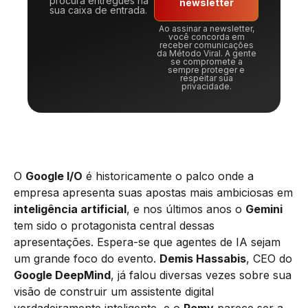
procura entregues na
newsletter
sua caixa de entrada.
Ao assinar a newsletter,
você concorda em
receber comunicações
da Método Viral. A gente
se compromete a
sempre proteger e
respeitar sua
privacidade.
O
Google I/O
é historicamente o palco onde a
empresa apresenta suas apostas mais ambiciosas em
inteligência artificial
, e nos últimos anos o
Gemini
tem sido o protagonista central dessas
apresentações. Espera-se que agentes de IA sejam
um grande foco do evento.
Demis Hassabis
, CEO do
Google DeepMind
, já falou diversas vezes sobre sua
visão de construir um assistente digital
verdadeiramente inteligente, e o
Remy
parece ser a