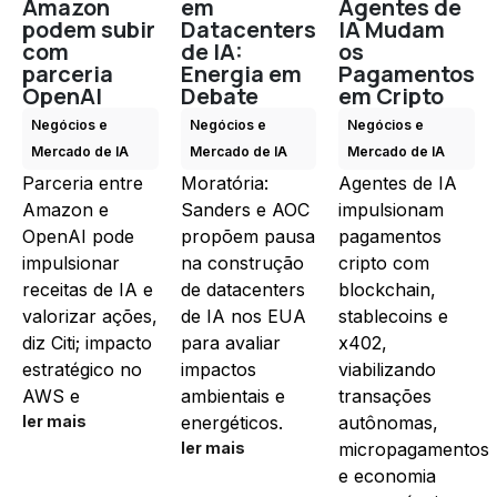
Amazon
em
Agentes de
podem subir
Datacenters
IA Mudam
com
de IA:
os
parceria
Energia em
Pagamentos
OpenAI
Debate
em Cripto
Negócios e
Negócios e
Negócios e
Mercado de IA
Mercado de IA
Mercado de IA
Parceria entre
Moratória:
Agentes de IA
Amazon e
Sanders e AOC
impulsionam
OpenAI pode
propõem pausa
pagamentos
impulsionar
na construção
cripto com
receitas de IA e
de datacenters
blockchain,
valorizar ações,
de IA nos EUA
stablecoins e
diz Citi; impacto
para avaliar
x402,
estratégico no
impactos
viabilizando
AWS e
ambientais e
transações
ler mais
energéticos.
autônomas,
ler mais
micropagamentos
e economia