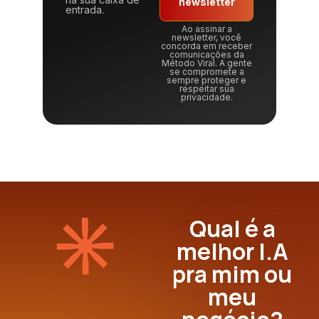
newsletter
entrada.
Ao assinar a
newsletter, você
concorda em receber
comunicações da
Método Viral. A gente
se compromete a
sempre proteger e
respeitar sua
privacidade.
Qual é a
melhor I.A
pra mim ou
meu