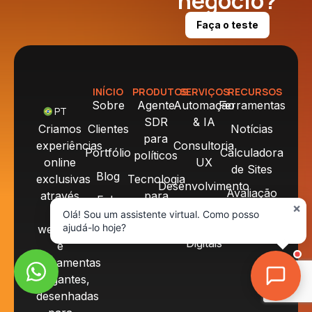
negócio?
Faça o teste
INÍCIO
PRODUTOS
SERVIÇOS
RECURSOS
Sobre
Agente
Automação
Ferramentas
PT
SDR
& IA
Criamos
Clientes
Notícias
para
experiências
Consultoria
Portfólio
Calculadora
políticos
online
UX
de Sites
Blog
exclusivas
Tecnologia
Desenvolvimento
Avaliação
através
para
Fale
de Websites
×
Digital
de
dentistas
Olá! Sou um assistente virtual. Como posso
conosco
Produtos
ajudá-lo hoje?
websites
Digitais
e
ferramentas
elegantes,
desenhadas