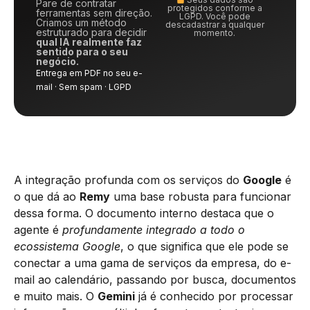
Pare de contratar
protegidos conforme a
ferramentas sem direção.
LGPD. Você pode
Criamos um método
descadastrar a qualquer
estruturado para decidir
momento.
qual IA realmente faz
sentido para o seu
negócio.
Entrega em PDF no seu e-
mail · Sem spam · LGPD
A integração profunda com os serviços do
Google
é
o que dá ao
Remy
uma base robusta para funcionar
dessa forma. O documento interno destaca que o
agente é
profundamente integrado a todo o
ecossistema Google
, o que significa que ele pode se
conectar a uma gama de serviços da empresa, do e-
mail ao calendário, passando por busca, documentos
e muito mais. O
Gemini
já é conhecido por processar