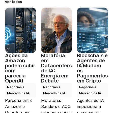
ver todos
Ações da
Moratória
Blockchain e
Amazon
em
Agentes de
podem subir
Datacenters
IA Mudam
com
de IA:
os
parceria
Energia em
Pagamentos
OpenAI
Debate
em Cripto
Negócios e
Negócios e
Negócios e
Mercado de IA
Mercado de IA
Mercado de IA
Parceria entre
Moratória:
Agentes de IA
Amazon e
Sanders e AOC
impulsionam
OpenAI pode
propõem pausa
pagamentos