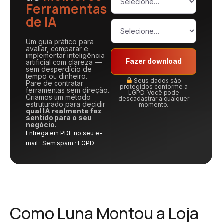
Ferramentas
de IA
Um guia prático para
avaliar, comparar e
implementar inteligência
Fazer download
artificial com clareza —
sem desperdício de
tempo ou dinheiro.
Seus dados são
Pare de contratar
protegidos conforme a
ferramentas sem direção.
LGPD. Você pode
Criamos um método
descadastrar a qualquer
estruturado para decidir
momento.
qual IA realmente faz
sentido para o seu
negócio.
Entrega em PDF no seu e-
mail · Sem spam · LGPD
Como Luna Montou a Loja