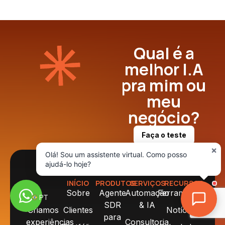
Qual é a
melhor I.A
pra mim ou
meu
negócio?
Faça o teste
×
Olá! Sou um assistente virtual. Como posso
ajudá-lo hoje?
INÍCIO
PRODUTOS
SERVIÇOS
RECURSOS
Sobre
Agente
Automação
Ferramentas
PT
SDR
& IA
Criamos
Clientes
Notícias
para
experiências
Consultoria