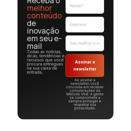
Receba o
melhor
conteúdo
de
inovação
em seu e-
mail
Todas as notícias,
dicas, tendências e
recursos que você
Assinar a
procura entregues
na sua caixa de
newsletter
entrada.
Ao assinar a
newsletter, você
concorda em receber
comunicações da
Método Viral. A gente
se compromete a
sempre proteger e
respeitar sua
privacidade.