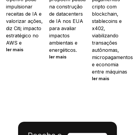
impulsionar
na construção
cripto com
receitas de IA e
de datacenters
blockchain,
valorizar ações,
de IA nos EUA
stablecoins e
diz Citi; impacto
para avaliar
x402,
estratégico no
impactos
viabilizando
AWS e
ambientais e
transações
ler mais
energéticos.
autônomas,
ler mais
micropagamentos
e economia
entre máquinas
ler mais